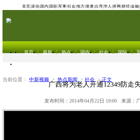
首页
|
滚动
|
国内
|
国际
|
军事
|
社会
|
地方
|
港澳
|
台湾
|
华人
|
侨网
|
财经
|
金融
|
首页
最新
热点
国内
社会
国际
东北亚电视网
当前位置：
中新视频
>
热点新闻
>
社会
>
正文
广西将为老人开通12349防走
发布时间：2014年04月22日 19:00
来源：