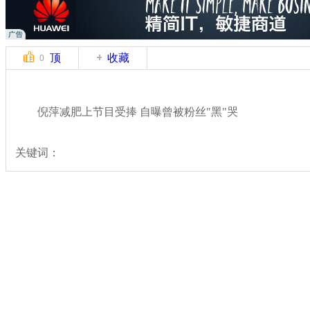
顶
收藏
0
倪萍减肥上节目受捧 自曝曾被粉丝"黑"哭
关键词：
分类名称：
文娱前线