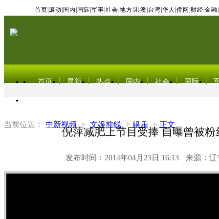
首页
|
滚动
|
国内
|
国际
|
军事
|
社会
|
地方
|
港澳
|
台湾
|
华人
|
侨网
|
财经
|
金融
|
首页
最新
热点
国内
社会
国际
东北亚电视网
当前位置：
中新视频
>
文娱前线
>
娱乐
>
正文
倪萍减肥上节目受捧 自曝曾被粉丝
发布时间：2014年04月23日 16:13
来源：辽