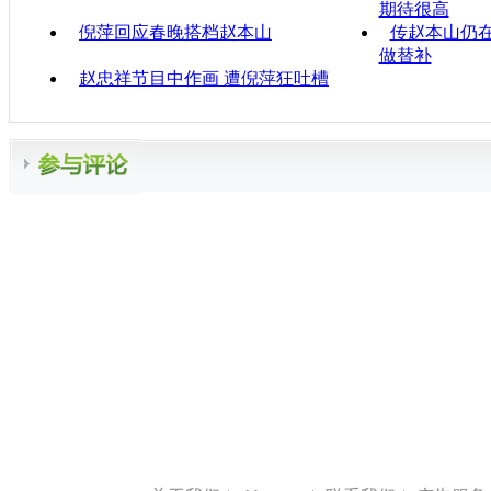
期待很高
倪萍回应春晚搭档赵本山
传赵本山仍
做替补
赵忠祥节目中作画 遭倪萍狂吐槽