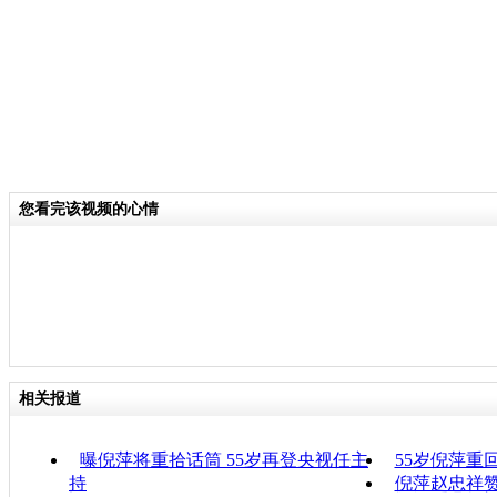
您看完该视频的心情
相关报道
曝倪萍将重拾话筒 55岁再登央视任主
55岁倪萍重
持
倪萍赵忠祥赞