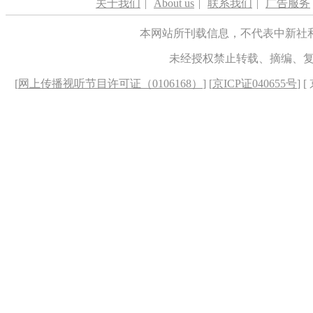
关于我们
|
About us
|
联系我们
|
广告服务
本网站所刊载信息，不代表中新社
未经授权禁止转载、摘编、
[
网上传播视听节目许可证（0106168）
] [
京ICP证040655号
] 