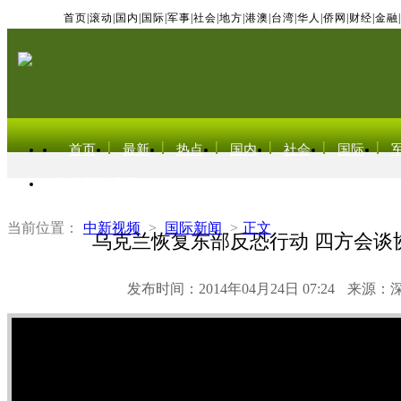
首页
|
滚动
|
国内
|
国际
|
军事
|
社会
|
地方
|
港澳
|
台湾
|
华人
|
侨网
|
财经
|
金融
|
首页
最新
热点
国内
社会
国际
东北亚电视网
当前位置：
中新视频
>
国际新闻
>
正文
乌克兰恢复东部反恐行动 四方会谈
发布时间：2014年04月24日 07:24
来源：