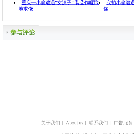
重庆一小偷遭遇“女汉子” 装聋作哑跪
实拍小偷遭遇
地求饶
饶
关于我们
|
About us
|
联系我们
|
广告服务