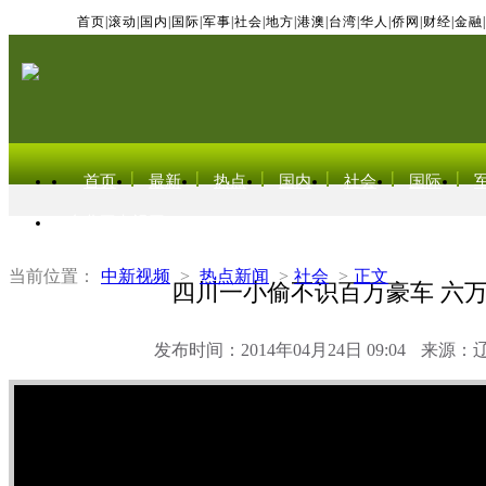
首页
|
滚动
|
国内
|
国际
|
军事
|
社会
|
地方
|
港澳
|
台湾
|
华人
|
侨网
|
财经
|
金融
|
首页
最新
热点
国内
社会
国际
东北亚电视网
当前位置：
中新视频
>
热点新闻
>
社会
>
正文
四川一小偷不识百万豪车 六
发布时间：2014年04月24日 09:04
来源：