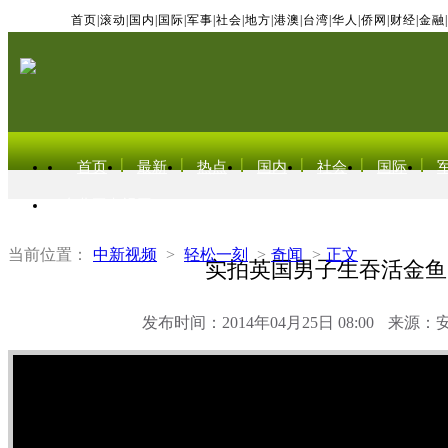
首页
|
滚动
|
国内
|
国际
|
军事
|
社会
|
地方
|
港澳
|
台湾
|
华人
|
侨网
|
财经
|
金融
|
首页
最新
热点
国内
社会
国际
东北亚电视网
当前位置：
中新视频
>
轻松一刻
>
奇闻
>
正文
实拍英国男子生吞活金鱼
发布时间：2014年04月25日 08:00
来源：