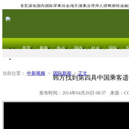
首页
|
滚动
|
国内
|
国际
|
军事
|
社会
|
地方
|
港澳
|
台湾
|
华人
|
侨网
|
财经
|
金融
|
首页
最新
热点
国内
社会
国际
东北亚电视网
当前位置：
中新视频
>
国际新闻
>
正文
韩方找到第四具中国乘客遗
发布时间：2014年04月26日 08:37
来源：C