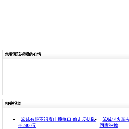
您看完该视频的心情
相关报道
笨贼有眼不识泰山撞枪口 偷走反扒队
笨贼坐火车去
长2400元
回家被擒