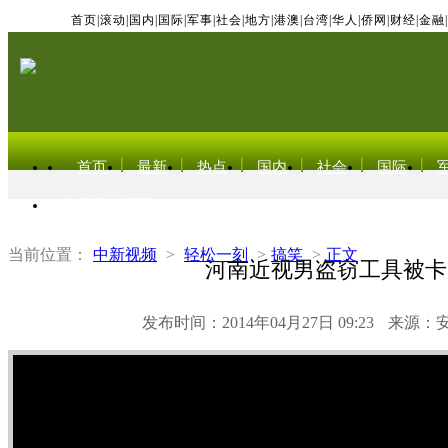
首页
|
滚动
|
国内
|
国际
|
军事
|
社会
|
地方
|
港澳
|
台湾
|
华人
|
侨网
|
财经
|
金融
|
首页
最新
热点
国内
社会
国际
东北亚电视网
当前位置：
中新视频
>
轻松一刻
>
搞笑
>
正文
河南近视男盗窃工具被卡
发布时间：2014年04月27日 09:23
来源：