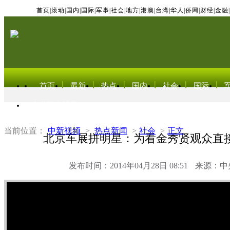
首页
|
滚动
|
国内
|
国际
|
军事
|
社会
|
地方
|
港澳
|
台湾
|
华人
|
侨网
|
财经
|
金融
|
首页
最新
热点
国内
社会
国际
东北亚电视网
当前位置：
中新视频
>
热点新闻
>
社会
>
正文
北京车展拼明星：为看金秀贤观众直
发布时间：2014年04月28日 08:51
来源：中