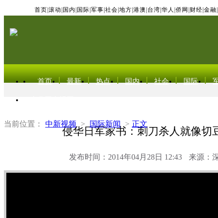
首页
|
滚动
|
国内
|
国际
|
军事
|
社会
|
地方
|
港澳
|
台湾
|
华人
|
侨网
|
财经
|
金融
|
首页
最新
热点
国内
社会
国际
东北亚电视网
当前位置：
中新视频
>
国际新闻
>
正文
侵华日军家书：刺刀杀人就像切
发布时间：2014年04月28日 12:43
来源：