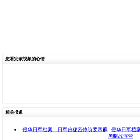
您看完该视频的心情
相关报道
侵华日军档案：日军曾秘密修筑要塞群
侵华日军档案
黑暗战俘营