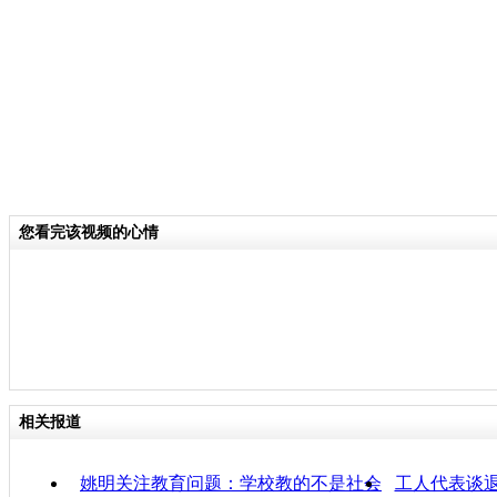
自认为自己考得很好。但最终相比其他
国这一代人竞争力不足，并且很难满足
才的需求。其它问题还包括学生的辍学
开学校后却进了监狱，导致无业人口数
为监狱系统付出更多的钱。
关键词：
您看完该视频的心情
分类名称：
中新播报
责
相关报道
姚明关注教育问题：学校教的不是社会
工人代表谈