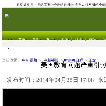
首页
|
滚动
|
国内
|
国际
|
军事
|
社会
|
地方
|
港澳
|
台湾
|
华人
|
侨网
|
财经
|
金融
|
首页
最新
热点
国内
社会
国际
东北亚电视网
当前位置：
中新视频
>
中新播报
>
时事每日鲜
>
正文
美国教育问题严重引
发布时间：2014年04月28日 17:08
来