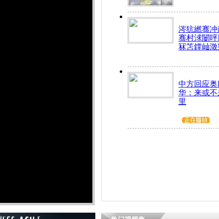
涔犺繎骞冲嚭
骞村浗闄呯
冧笘鐣屾澂
中方回应奥
华：来或不
里