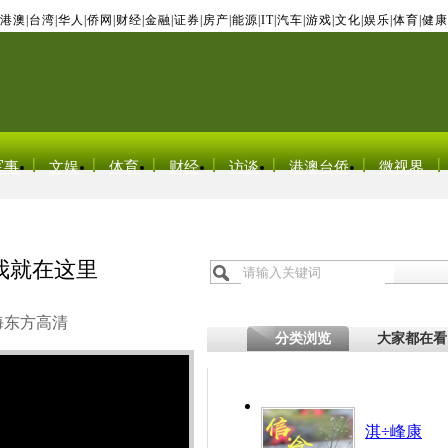
港澳
|
台湾
|
华人
|
侨网
|
财经
|
金融
|
证券
|
房产
|
能源
|
IT
|
汽车
|
游戏
|
文化
|
娱乐
|
体育
|
健康
军事
文娱
体育
财经
访谈
港澳台侨
微视界
我就在这里
海东方高清
分类浏览
大家都在看
淇÷峰康