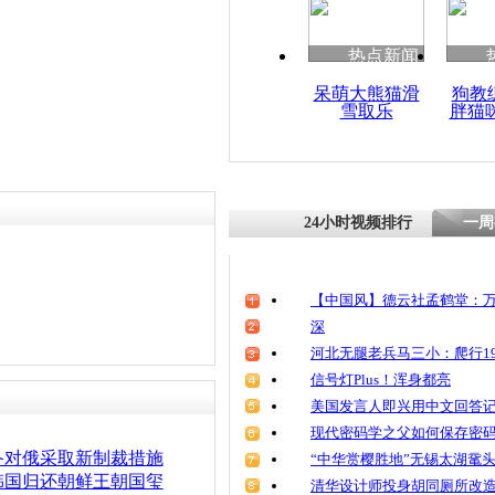
热点新闻
呆萌大熊猫滑
狗教
雪取乐
胖猫
24小时视频排行
一周
【中国风】德云社孟鹤堂：万
深
河北无腿老兵马三小：爬行19
信号灯Plus！浑身都亮
美国发言人即兴用中文回答
现代密码学之父如何保存密
备对俄采取新制裁措施
“中华赏樱胜地”无锡太湖鼋
韩国归还朝鲜王朝国玺
清华设计师投身胡同厕所改造