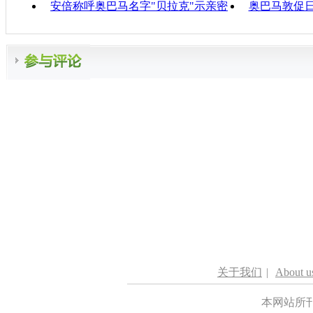
安倍称呼奥巴马名字"贝拉克"示亲密
奥巴马敦促
关于我们
|
About u
本网站所