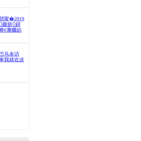
甯�2019
鑱旂鐞
寮€骞曞紡
巴马未访
来我就在这