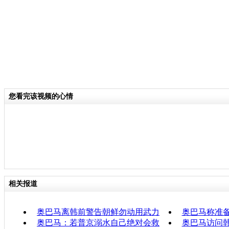
您看完该视频的心情
相关报道
奥巴马离韩前警告朝鲜勿动用武力
奥巴马称准
奥巴马：若普京溺水自己绝对会救
奥巴马访问