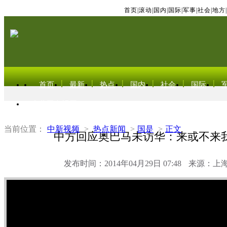
首页
|
滚动
|
国内
|
国际
|
军事
|
社会
|
地方
|
首页
最新
热点
国内
社会
国际
东北亚电视网
当前位置：
中新视频
>
热点新闻
>
国是
>
正文
中方回应奥巴马未访华：来或不来
发布时间：2014年04月29日 07:48
来源：上