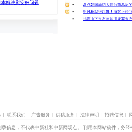
日本解决慰安妇问题
盘点韩国瑜访大陆台前幕后的
想过桥就得跳舞！游客上桥“
祁连山下玉石画师用废弃玉
s
|
联系我们
|
广告服务
|
供稿服务
|
法律声明
|
招聘信息
|
刊载信息，不代表中新社和中新网观点。 刊用本网站稿件，务经