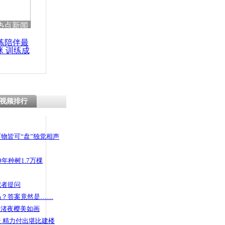
热点新闻
练陪伴最
咪 训练成
功瘦身
视频排行
物皆可“盘”独觉相声
年种树1.7万棵
记者提问
码？答案竟然是……
头渚夜樱美如画
 精力付出堪比建楼