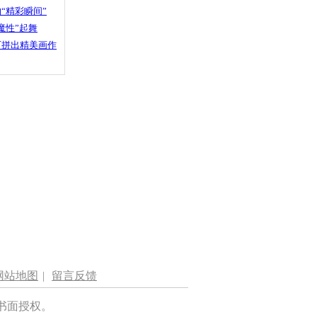
“精彩瞬间”
魔性”起舞
石拼出精美画作
网站地图
|
留言反馈
书面授权。