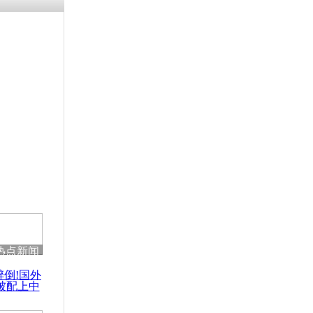
热点新闻
醉倒!国外
被配上中
国民乐