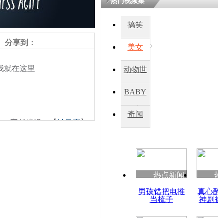
热门视频集
搞笑
分享到：
美女
我就在这里
动物世
界
BABY
秀
奇闻
责任编辑：【
钟元霞
】
热点新闻
男孩错把电推
真心
当梳子
神剧