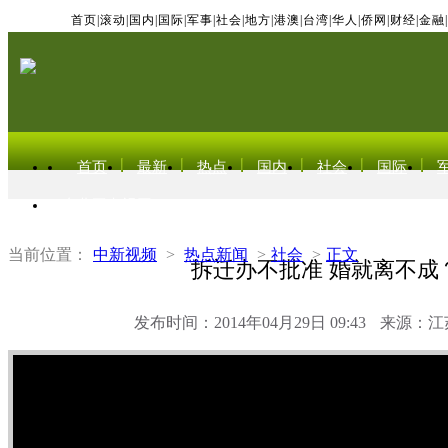
首页
|
滚动
|
国内
|
国际
|
军事
|
社会
|
地方
|
港澳
|
台湾
|
华人
|
侨网
|
财经
|
金融
|
首页
最新
热点
国内
社会
国际
东北亚电视网
当前位置：
中新视频
>
热点新闻
>
社会
>
正文
拆迁办不批准 婚就离不成
发布时间：2014年04月29日 09:43
来源：江