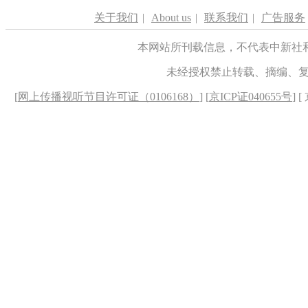
关于我们
|
About us
|
联系我们
|
广告服务
本网站所刊载信息，不代表中新社
未经授权禁止转载、摘编、
[
网上传播视听节目许可证（0106168）
] [
京ICP证040655号
] 