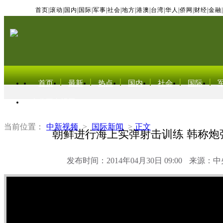
首页
|
滚动
|
国内
|
国际
|
军事
|
社会
|
地方
|
港澳
|
台湾
|
华人
|
侨网
|
财经
|
金融
|
首页
最新
热点
国内
社会
国际
东北亚电视网
当前位置：
中新视频
>
国际新闻
>
正文
朝鲜进行海上实弹射击训练 韩称炮弹
发布时间：2014年04月30日 09:00
来源：中