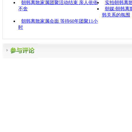
朝韩离散家属团聚活动结束 亲人依依
实拍朝韩离
不舍
朝媒:朝韩离
韩关系的氛围
朝韩离散家属会面 等待60年团聚11小
时