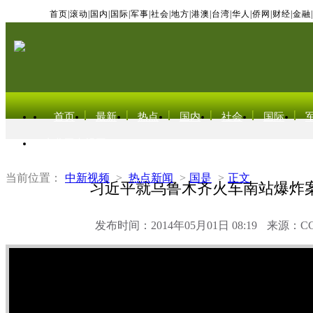
首页
|
滚动
|
国内
|
国际
|
军事
|
社会
|
地方
|
港澳
|
台湾
|
华人
|
侨网
|
财经
|
金融
|
首页
最新
热点
国内
社会
国际
东北亚电视网
当前位置：
中新视频
>
热点新闻
>
国是
>
正文
习近平就乌鲁木齐火车南站爆炸
发布时间：2014年05月01日 08:19
来源：C