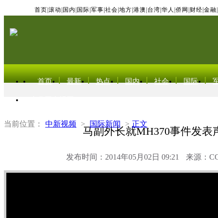
首页
|
滚动
|
国内
|
国际
|
军事
|
社会
|
地方
|
港澳
|
台湾
|
华人
|
侨网
|
财经
|
金融
|
首页
最新
热点
国内
社会
国际
东北亚电视网
当前位置：
中新视频
>
国际新闻
>
正文
马副外长就MH370事件发表
发布时间：2014年05月02日 09:21
来源：C