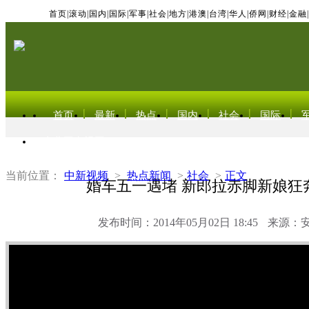
首页
|
滚动
|
国内
|
国际
|
军事
|
社会
|
地方
|
港澳
|
台湾
|
华人
|
侨网
|
财经
|
金融
|
首页
最新
热点
国内
社会
国际
东北亚电视网
当前位置：
中新视频
>
热点新闻
>
社会
>
正文
婚车五一遇堵 新郎拉赤脚新娘狂
发布时间：2014年05月02日 18:45
来源：