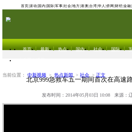
首页
|
滚动
|
国内
|
国际
|
军事
|
社会
|
地方
|
港澳
|
台湾
|
华人
|
侨网
|
财经
|
金融
|
首页
最新
热点
国内
社会
国际
东北亚电视网
当前位置：
中新视频
>
热点新闻
>
社会
>
正文
北京999急救车五一期间首次在高速
发布时间：2014年05月03日 10:08
来源：