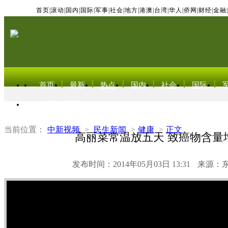
首页
|
滚动
|
国内
|
国际
|
军事
|
社会
|
地方
|
港澳
|
台湾
|
华人
|
侨网
|
财经
|
金融
|
首页
最新
热点
国内
社会
国际
东北亚电视网
当前位置：
中新视频
>
民生新闻
>
健康
>
正文
高丽菜常温放五天 致癌物含量
发布时间：2014年05月03日 13:31
来源：