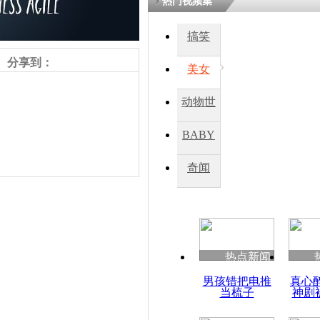
热门视频集
搞笑
分享到：
美女
动物世
界
BABY
秀
奇闻
责任编辑：【
王祎
】
热点新闻
男孩错把电推
真心
当梳子
神剧