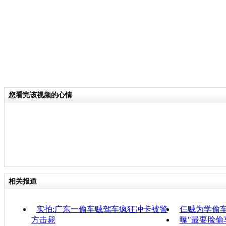
您看完该视频的心情
相关报道
实拍:广东一偷车贼驾车疯狂冲卡被警
仨贼为学偷
方击毙
曝"最要脸偷