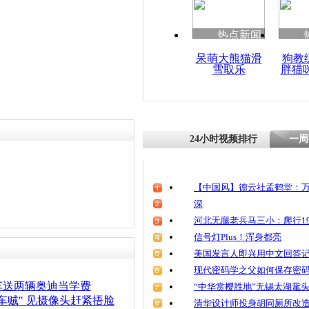
热点新闻
呆萌大熊猫滑
狗教
雪取乐
胖猫
24小时视频排行
一周
【中国风】德云社孟鹤堂：万
深
河北无腿老兵马三小：爬行19
信号灯Plus！浑身都亮
美国发言人即兴用中文回答
现代密码学之父如何保存密
车送两辆奥迪当学费
“中华赏樱胜地”无锡太湖鼋
车贼" 见摄像头赶紧捂脸
清华设计师投身胡同厕所改造