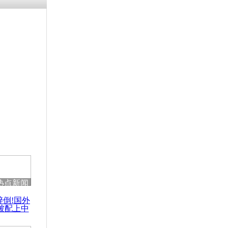
热点新闻
醉倒!国外
被配上中
国民乐