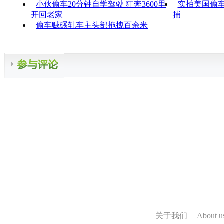
小伙偷车20分钟自学驾驶 狂奔3600里
实拍美国偷车
开回老家
捕
偷车贼碾轧车主头部拖拽百余米
关于我们
|
About u