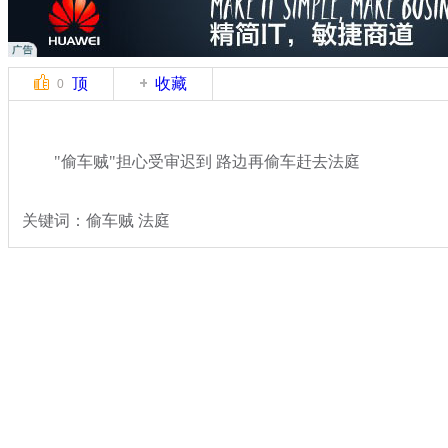
顶
收藏
0
"偷车贼"担心受审迟到 路边再偷车赶去法庭
关键词：偷车贼 法庭
分类名称：
轻松一刻