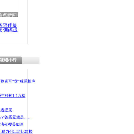
热点新闻
练陪伴最
咪 训练成
功瘦身
视频排行
物皆可“盘”独觉相声
年种树1.7万棵
记者提问
码？答案竟然是……
头渚夜樱美如画
 精力付出堪比建楼