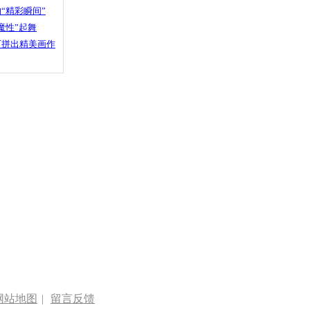
“精彩瞬间”
魔性”起舞
石拼出精美画作
网站地图
|
留言反馈