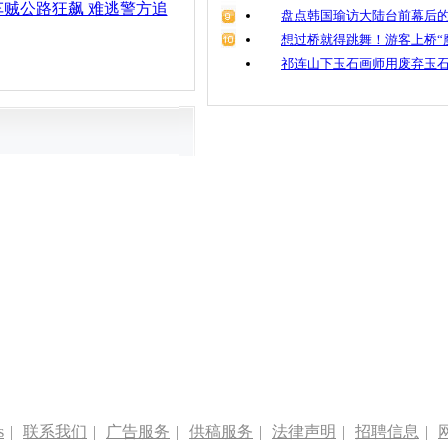
贼公路狂飙 难逃警方追
盘点韩国瑜访大陆台前幕后的
想过桥就得跳舞！游客上桥“
祁连山下玉石画师用废弃玉
s
|
联系我们
|
广告服务
|
供稿服务
|
法律声明
|
招聘信息
|