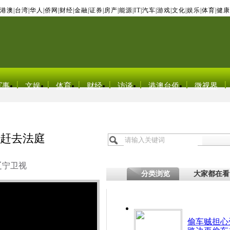
港澳
|
台湾
|
华人
|
侨网
|
财经
|
金融
|
证券
|
房产
|
能源
|
IT
|
汽车
|
游戏
|
文化
|
娱乐
|
体育
|
健康
军事
文娱
体育
财经
访谈
港澳台侨
微视界
车赶去法庭
辽宁卫视
分类浏览
大家都在看
偷车贼担心