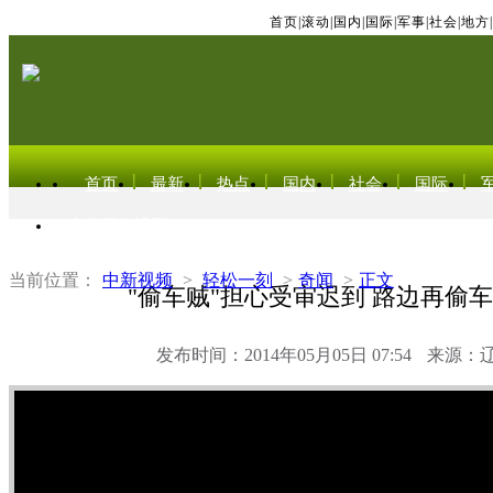
首页
|
滚动
|
国内
|
国际
|
军事
|
社会
|
地方
|
首页
最新
热点
国内
社会
国际
东北亚电视网
当前位置：
中新视频
>
轻松一刻
>
奇闻
>
正文
"偷车贼"担心受审迟到 路边再偷
发布时间：2014年05月05日 07:54
来源：