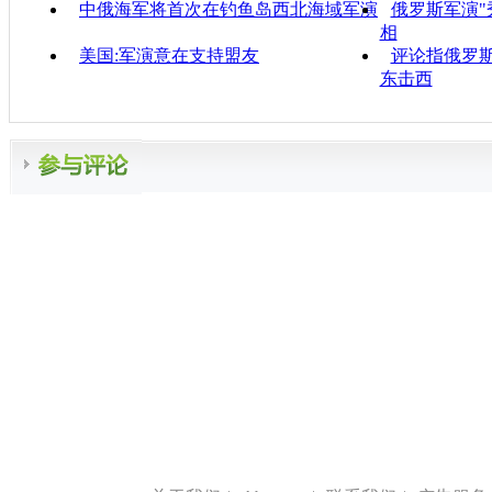
中俄海军将首次在钓鱼岛西北海域军演
俄罗斯军演"秀
相
美国:军演意在支持盟友
评论指俄罗
东击西