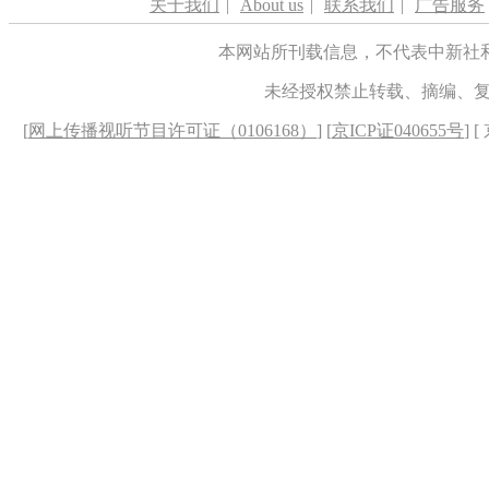
关于我们
|
About us
|
联系我们
|
广告服务
本网站所刊载信息，不代表中新社
未经授权禁止转载、摘编、
[
网上传播视听节目许可证（0106168）
] [
京ICP证040655号
] 