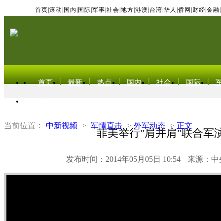
首页
|
滚动
|
国内
|
国际
|
军事
|
社会
|
地方
|
港澳
|
台湾
|
华人
|
侨网
|
财经
|
金融
|
首页
最新
热点
国内
社会
国际
东北亚电视网
当前位置：
中新视频
>
军情直击
>
外军动态
>
正文
菲美举行"肩并肩"联合军
发布时间：2014年05月05日 10:54
来源：中