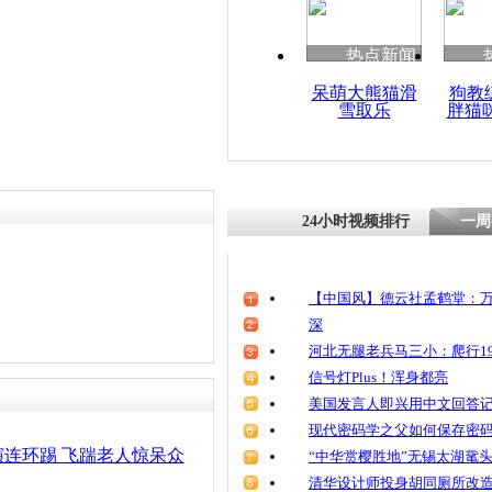
清明祭英烈
魂
热点新闻
呆萌大熊猫滑
狗教
雪取乐
胖猫
老人餐厅捡
网友曝其多
议
24小时视频排行
一周
【中国风】德云社孟鹤堂：万
深
河北无腿老兵马三小：爬行19
信号灯Plus！浑身都亮
美国发言人即兴用中文回答
现代密码学之父如何保存密
连环踢 飞踹老人惊呆众
“中华赏樱胜地”无锡太湖鼋
清华设计师投身胡同厕所改造