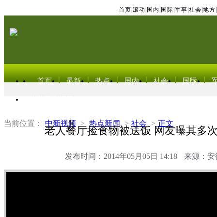
首页
|
滚动
|
国内
|
国际
|
军事
|
社会
|
地方
|
首页
最新
热点
国内
社会
国际
东北亚电视网
当前位置：
中新视频
>
热点新闻
>
社会
>
正文
老人餐厅捡食物被送饭 网友曝其多
发布时间：2014年05月05日 14:18
来源：安