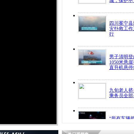
城，保护不
四川冕宁县
灾扑救工作
行
男子清明登
1050米悬
直升机悬停
九旬老人挤
乘务员全部
“所有车辆
开！”儿童
警急速救助