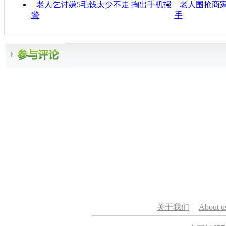
老人乞讨嫌5毛钱太少不走 掏出手机报
老人围抢商家
警
手
关于我们
|
About u