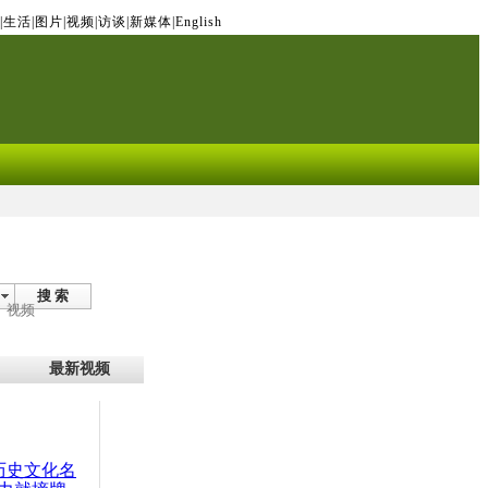
|
生活
|
图片
|
视频
|
访谈
|
新媒体
|
English
搜 索
视频
最新视频
：历史文化名