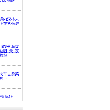
力就摘牌
境内森林火
正在紧张进
山跌落海拔
崖被困1天1夜
救起
火车去卖菜
买下
把道路让
突发疾病交