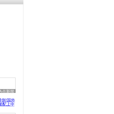
残疾男子因
砸银行
千年传统习
众为娥皇女
行被查情绪
回答崩溃原
热点新闻
乡上万人欢
醉倒!国外
节
被配上中
国民乐