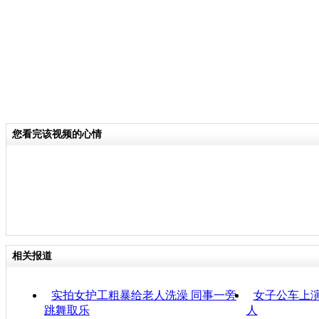
您看完该视频的心情
相关报道
实拍女护工粗暴给老人洗澡 同事一旁
女子公车上演
跳舞取乐
人