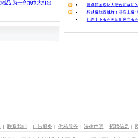
赠品 为一盒纸巾大打出
盘点韩国瑜访大陆台前幕后的
想过桥就得跳舞！游客上桥“
祁连山下玉石画师用废弃玉
s
|
联系我们
|
广告服务
|
供稿服务
|
法律声明
|
招聘信息
|