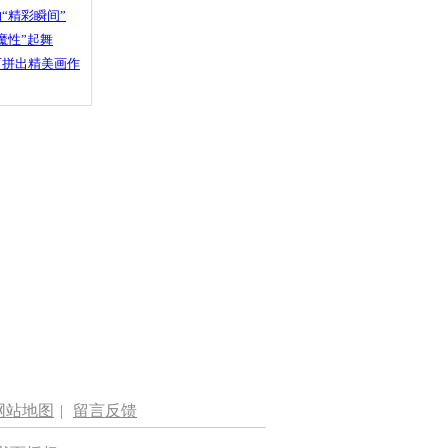
“精彩瞬间”
魔性”起舞
石拼出精美画作
网站地图
|
留言反馈