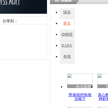
热门视频集
搞笑
四川一精神
病发持大锤
分享到：
美女
动物世
探访传承四
俗：近万民
界
BABY
英省亲送行
秀
奇闻
小伙骑车逆
崩溃 网上
因
责任编辑：【
王祎
】
热点新闻
四川兴文苗
男孩错把电推
真心
度苗族花山
当梳子
神剧