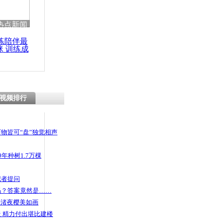
 哀思悼忠
热点新闻
练陪伴最
咪 训练成
功瘦身
食物被送饭
次假摔引热
视频排行
物皆可“盘”独觉相声
年种树1.7万棵
记者提问
码？答案竟然是……
头渚夜樱美如画
 精力付出堪比建楼