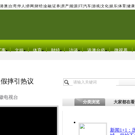
港澳
|
台湾
|
华人
|
侨网
|
财经
|
金融
|
证券
|
房产
|
能源
|
IT
|
汽车
|
游戏
|
文化
|
娱乐
|
体育
|
健康
军事
文娱
体育
财经
访谈
港澳台侨
微视界
次假摔引热议
徽电视台
分类浏览
大家都在看
新闻1+1