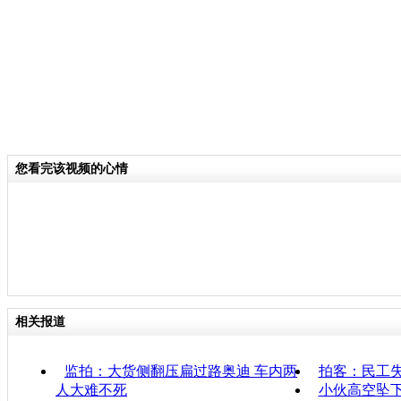
您看完该视频的心情
相关报道
监拍：大货侧翻压扁过路奥迪 车内两
拍客：民工
人大难不死
小伙高空坠