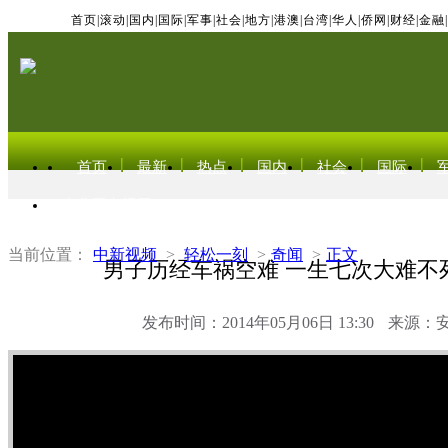
首页
|
滚动
|
国内
|
国际
|
军事
|
社会
|
地方
|
港澳
|
台湾
|
华人
|
侨网
|
财经
|
金融
|
首页
最新
热点
国内
社会
国际
东北亚电视网
当前位置：
中新视频
>
轻松一刻
>
奇闻
>
正文
男子历经车祸空难 一生七次大难不
发布时间：2014年05月06日 13:30
来源：