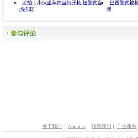
监拍：小伙坐车内当街开枪 被警察当
巴西警察被枪
场抓获
弹
关于我们
|
About us
|
联系我们
|
广告服务