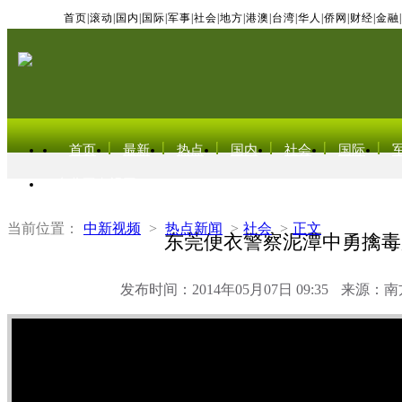
首页
|
滚动
|
国内
|
国际
|
军事
|
社会
|
地方
|
港澳
|
台湾
|
华人
|
侨网
|
财经
|
金融
|
首页
最新
热点
国内
社会
国际
东北亚电视网
当前位置：
中新视频
>
热点新闻
>
社会
>
正文
东莞便衣警察泥潭中勇擒毒
发布时间：2014年05月07日 09:35
来源：南