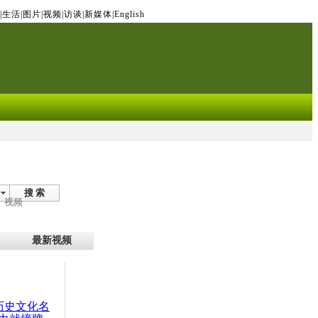
|
生活
|
图片
|
视频
|
访谈
|
新媒体
|
English
搜 索
视频
最新视频
：历史文化名