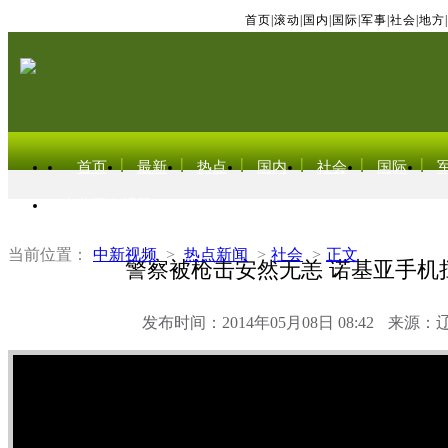
首页
|
滚动
|
国内
|
国际
|
军事
|
社会
|
地方
|
首页
最新
热点
国内
社会
国际
东北亚电视网
当前位置：
中新视频
>
热点新闻
>
社会
>
正文
警察被枪击安然无恙 诺基亚手机
发布时间：2014年05月08日 08:42
来源：