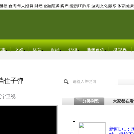
港澳
|
台湾
|
华人
|
侨网
|
财经
|
金融
|
证券
|
房产
|
能源
|
IT
|
汽车
|
游戏
|
文化
|
娱乐
|
体育
|
健康
军事
文娱
体育
财经
访谈
港澳台侨
微视界
挡住子弹
辽宁卫视
分类浏览
大家都在看
新闻1+1