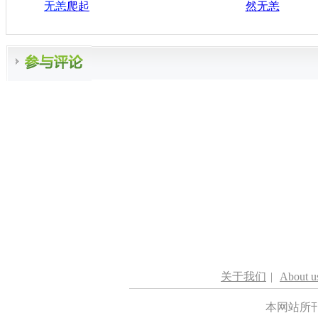
无恙
爬起
然无恙
关于我们
|
About u
本网站所