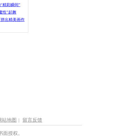
“精彩瞬间”
魔性”起舞
石拼出精美画作
网站地图
|
留言反馈
书面授权。