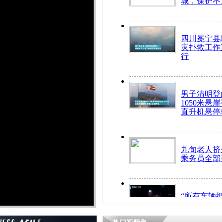
城，保护不
四川冕宁县
灾扑救工作
行
男子清明登
1050米悬
直升机悬停
九旬老人挤
乘务员全部
“所有车辆
开！”儿童
警急速救助