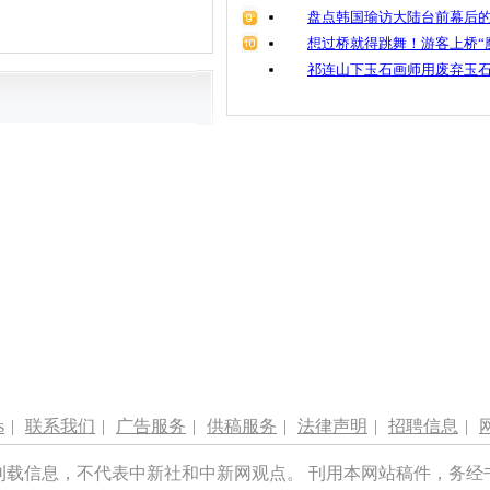
盘点韩国瑜访大陆台前幕后的
想过桥就得跳舞！游客上桥“
祁连山下玉石画师用废弃玉
s
|
联系我们
|
广告服务
|
供稿服务
|
法律声明
|
招聘信息
|
刊载信息，不代表中新社和中新网观点。 刊用本网站稿件，务经