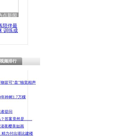
 哀思悼忠
热点新闻
练陪伴最
咪 训练成
功瘦身
安然无恙
挡住子弹
视频排行
物皆可“盘”独觉相声
年种树1.7万棵
记者提问
码？答案竟然是……
头渚夜樱美如画
 精力付出堪比建楼