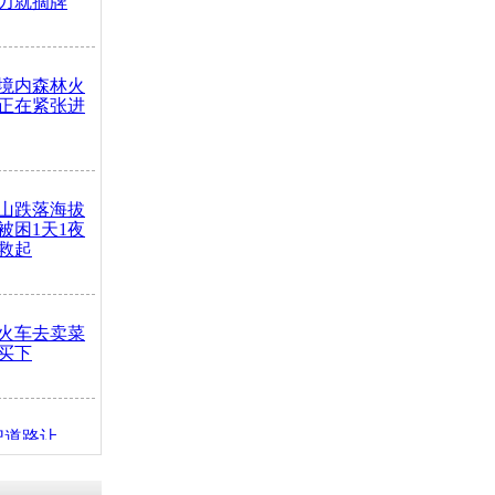
力就摘牌
境内森林火
正在紧张进
山跌落海拔
崖被困1天1夜
救起
火车去卖菜
买下
把道路让
突发疾病交