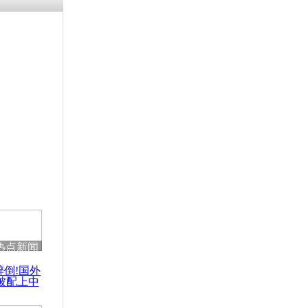
残疾男子因
砸银行
千年传统习
众为娥皇女
行被查情绪
回答崩溃原
热点新闻
乡上万人欢
醉倒!国外
节
被配上中
国民乐