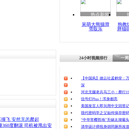
清明祭英烈
魂
热点新闻
呆萌大熊猫滑
狗教
雪取乐
胖猫
警察被枪击
诺基亚手机
24小时视频排行
一周
【中国风】德云社孟鹤堂：万
深
河北无腿老兵马三小：爬行19
信号灯Plus！浑身都亮
美国发言人即兴用中文回答
现代密码学之父如何保存密
车撞飞
安然无恙
爬起
“中华赏樱胜地”无锡太湖鼋
撞360度翻滚 司机被甩出安
清华设计师投身胡同厕所改造