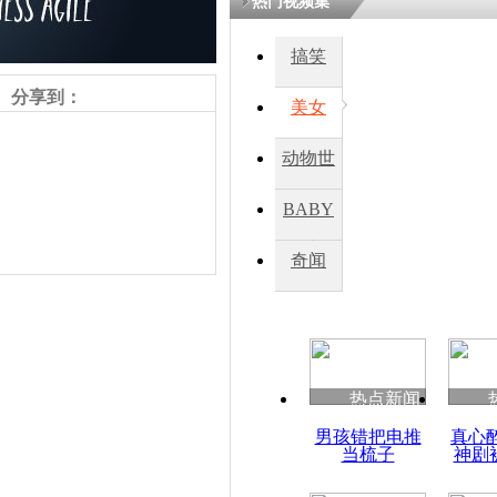
热门视频集
搞笑
四川一精神
病发持大锤
分享到：
美女
动物世
探访传承四
俗：近万民
界
BABY
英省亲送行
秀
奇闻
小伙骑车逆
崩溃 网上
因
责任编辑：【
王胤
】
热点新闻
四川兴文苗
男孩错把电推
真心
度苗族花山
当梳子
神剧