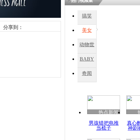
热门视频集
搞笑
四川一精神
病发持大锤
分享到：
美女
动物世
探访传承四
俗：近万民
界
BABY
英省亲送行
秀
奇闻
小伙骑车逆
崩溃 网上
因
责任编辑：【
王祎
】
热点新闻
四川兴文苗
男孩错把电推
真心
度苗族花山
当梳子
神剧