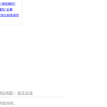
“精彩瞬间”
魔性”起舞
石拼出精美画作
网站地图
|
留言反馈
书面授权。