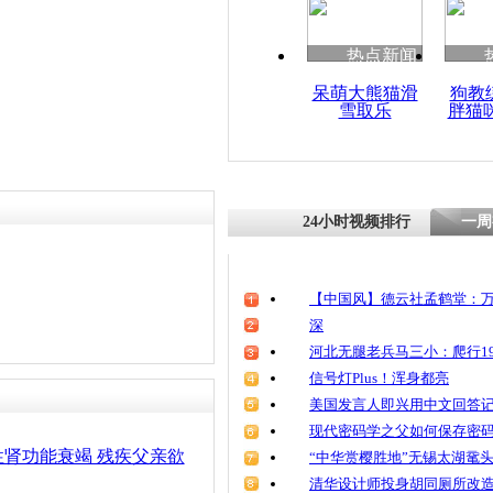
清明祭英烈
魂
热点新闻
呆萌大熊猫滑
狗教
雪取乐
胖猫
实拍:父母
亲儿 开价
24小时视频排行
一周
【中国风】德云社孟鹤堂：万
深
河北无腿老兵马三小：爬行19
信号灯Plus！浑身都亮
美国发言人即兴用中文回答
现代密码学之父如何保存密
肾功能衰竭 残疾父亲欲
“中华赏樱胜地”无锡太湖鼋
清华设计师投身胡同厕所改造