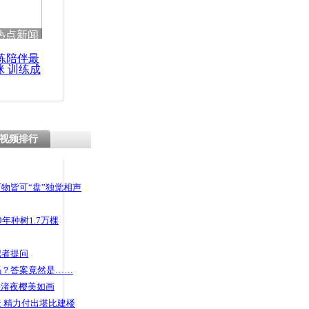
 哀思悼忠
热点新闻
练陪伴最
咪 训练成
功瘦身
网络自称卖
十万
视频排行
物皆可“盘”独觉相声
年种树1.7万棵
记者提问
码？答案竟然是……
头渚夜樱美如画
 精力付出堪比建楼