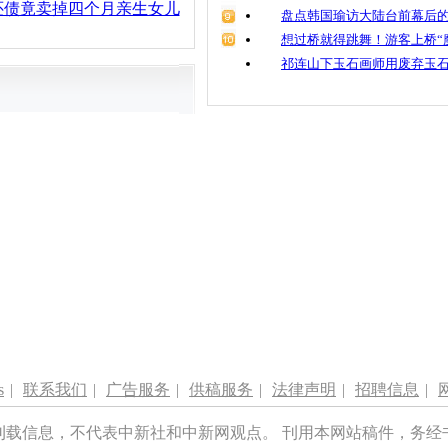
还债竟卖掉四个月亲生女儿
盘点韩国瑜访大陆台前幕后的
想过桥就得跳舞！游客上桥“
祁连山下玉石画师用废弃玉
s
|
联系我们
|
广告服务
|
供稿服务
|
法律声明
|
招聘信息
|
刊载信息，不代表中新社和中新网观点。 刊用本网站稿件，务经