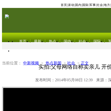
首页
|
滚动
|
国内
|
国际
|
军事
|
社会
|
地方
|
首页
最新
热点
国内
社会
国际
东北亚电视网
当前位置：
中新视频
>
热点新闻
>
社会
>
正文
实拍:父母网络自称卖亲儿 开
发布时间：2014年05月08日 12:39
来源：