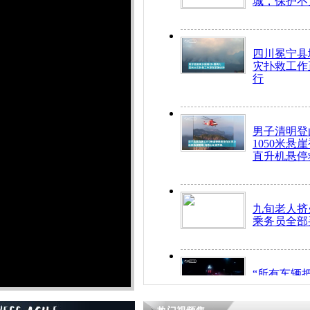
城，保护不
四川冕宁县
灾扑救工作
行
男子清明登
1050米悬
直升机悬停
九旬老人挤
乘务员全部
“所有车辆
开！”儿童
警急速救助