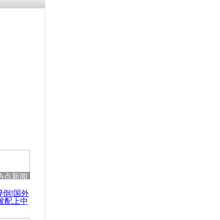
残疾男子因
砸银行
千年传统习
众为娥皇女
行被查情绪
回答崩溃原
热点新闻
乡上万人欢
醉倒!国外
节
被配上中
国民乐