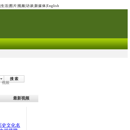
|
生活
|
图片
|
视频
|
访谈
|
新媒体
|
English
搜 索
视频
最新视频
：历史文化名