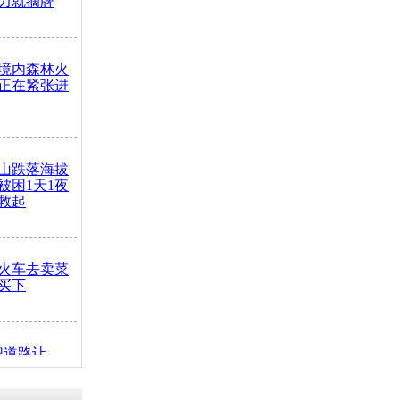
力就摘牌
境内森林火
正在紧张进
山跌落海拔
崖被困1天1夜
救起
火车去卖菜
买下
把道路让
突发疾病交