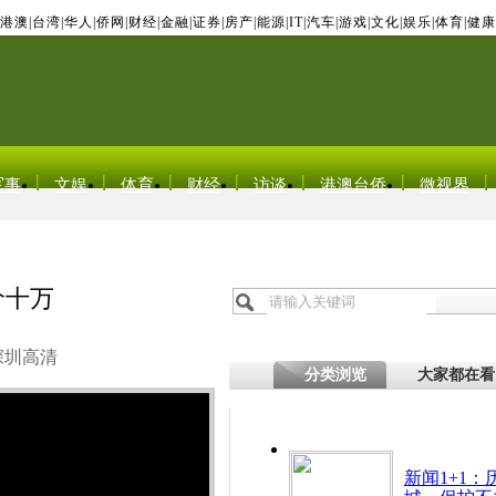
港澳
|
台湾
|
华人
|
侨网
|
财经
|
金融
|
证券
|
房产
|
能源
|
IT
|
汽车
|
游戏
|
文化
|
娱乐
|
体育
|
健康
军事
文娱
体育
财经
访谈
港澳台侨
微视界
价十万
深圳高清
分类浏览
大家都在看
新闻1+1