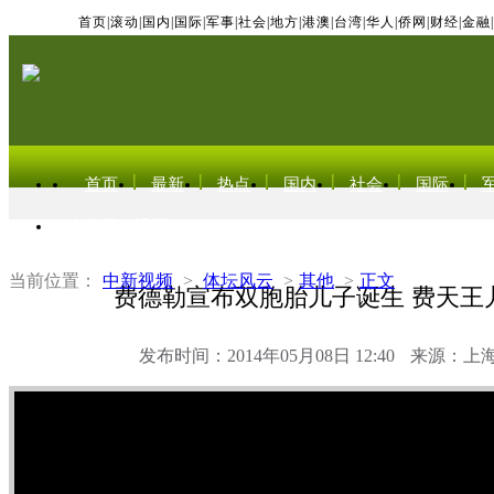
首页
|
滚动
|
国内
|
国际
|
军事
|
社会
|
地方
|
港澳
|
台湾
|
华人
|
侨网
|
财经
|
金融
|
首页
最新
热点
国内
社会
国际
东北亚电视网
当前位置：
中新视频
>
体坛风云
>
其他
>
正文
费德勒宣布双胞胎儿子诞生 费天王
发布时间：2014年05月08日 12:40
来源：上