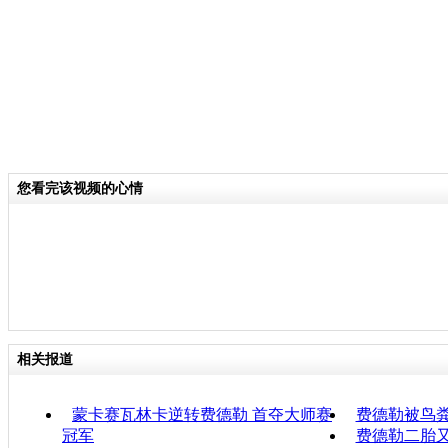
您看完该视频的心情
相关报道
蒙卡赛瓦林卡逆转费德勒 首夺大师赛
费德勒被鸟粪
冠军
费德勒二胎又