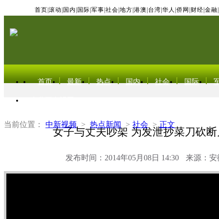
首页
|
滚动
|
国内
|
国际
|
军事
|
社会
|
地方
|
港澳
|
台湾
|
华人
|
侨网
|
财经
|
金融
|
首页
最新
热点
国内
社会
国际
东北亚电视网
当前位置：
中新视频
>
热点新闻
>
社会
>
正文
女子与丈夫吵架 为发泄抄菜刀砍断
发布时间：2014年05月08日 14:30
来源：安