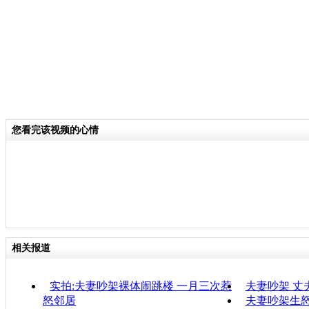
您看完该视频的心情
相关报道
实拍:夫妻吵架裸体闹跳楼 一月三次惹
夫妻吵架 丈
怒邻居
夫妻吵架生怒