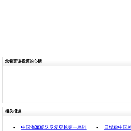
14日服役。它是二战以来设计的最大
作战中，能提供海、空、陆综合指挥控
载排水量18372吨，舰长194米，宽25
9米，航速23节， 16节航速时续航力为1
员编制821人，指挥部人员190人。
关键词：美国战舰 南海 中国舰队 中美
您看完该视频的心情
海相遇
分类名称：
军情直击
责任
相关报道
中国海军舰队反复穿越第一岛链
日媒称中国