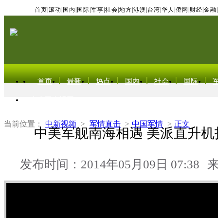
首页
|
滚动
|
国内
|
国际
|
军事
|
社会
|
地方
|
港澳
|
台湾
|
华人
|
侨网
|
财经
|
金融
|
首页
最新
热点
国内
社会
国际
东北亚电视网
当前位置：
中新视频
>
军情直击
>
中国军情
>
正文
中美军舰南海相遇 美派直升机
发布时间：2014年05月09日 07:38