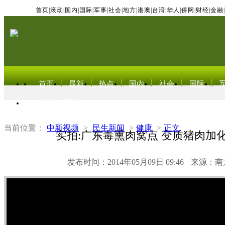
首页
|
滚动
|
国内
|
国际
|
军事
|
社会
|
地方
|
港澳
|
台湾
|
华人
|
侨网
|
财经
|
金融
|
首页
最新
热点
国内
社会
国际
东北亚电视网
当前位置：
中新视频
>
民生新闻
>
健康
>
正文
实拍:广东毒熏肉窝点 变质猪肉加
发布时间：2014年05月09日 09:46
来源：南