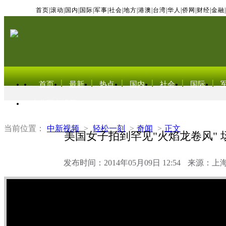
首页
|
滚动
|
国内
|
国际
|
军事
|
社会
|
地方
|
港澳
|
台湾
|
华人
|
侨网
|
财经
|
金融
|
首页
最新
热点
国内
社会
国际
东北亚电视网
当前位置：
中新视频
>
轻松一刻
>
奇闻
>
正文
美国女子拍到罕见"火焰龙卷风" 
发布时间：2014年05月09日 12:54
来源：上