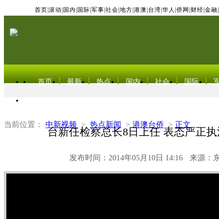
首页
|
滚动
|
国内
|
国际
|
军事
|
社会
|
地方
|
港澳
|
台湾
|
华人
|
侨网
|
财经
|
金融
|
首页
最新
热点
国内
社会
国际
东北亚电视网
当前位置：
中新视频
>
热点新闻
>
港澳台侨
>
正文
台新任检察总长8日上任 表态严正
发布时间：2014年05月10日 14:16
来源：