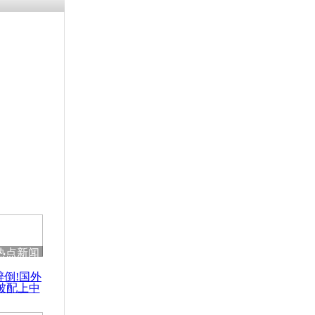
热点新闻
醉倒!国外
被配上中
国民乐