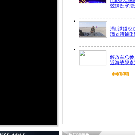
箷寮忥細
兢鐐逛寒澶
涓浗鍐涗
瑙ｄ竴鏀
解放军总参
近海战舰参