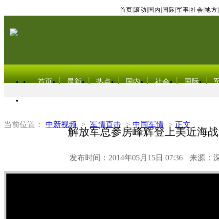
首页
|
滚动
|
国内
|
国际
|
军事
|
社会
|
地方
|
首页
最新
热点
国内
社会
国际
东北亚电视网
当前位置：
中新视频
>
军情直击
>
中国军情
>
正文
解放军总参房峰辉登上美近海战
发布时间：2014年05月15日 07:36
来源：