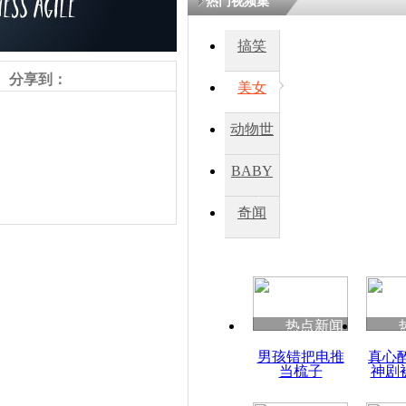
热门视频集
搞笑
分享到：
美女
动物世
界
BABY
秀
奇闻
责任编辑：【
杜海涛
】
热点新闻
男孩错把电推
真心
当梳子
神剧