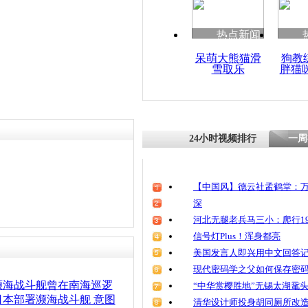
热点新闻
呆萌大熊猫滑
狗教
雪取乐
胖猫
24小时视频排行
一周
【中国风】德云社孟鹤堂：万
深
河北无腿老兵马三小：爬行19
信号灯Plus！浑身都亮
美国发言人即兴用中文回答
现代密码学之父如何保存密
濒海战斗舰曾在南海巡逻
“中华赏樱胜地”无锡太湖鼋
本部署濒海战斗舰 意图
清华设计师投身胡同厕所改造