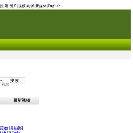
|
生活
|
图片
|
视频
|
访谈
|
新媒体
|
English
搜 索
视频
最新视频
簨姣旇禌闂