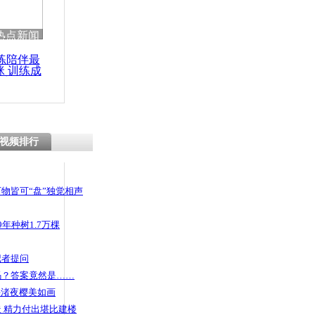
热点新闻
练陪伴最
咪 训练成
功瘦身
视频排行
物皆可“盘”独觉相声
年种树1.7万棵
记者提问
码？答案竟然是……
头渚夜樱美如画
 精力付出堪比建楼