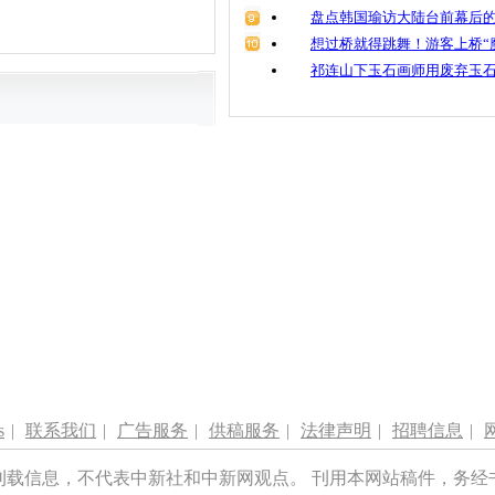
盘点韩国瑜访大陆台前幕后的
想过桥就得跳舞！游客上桥“
祁连山下玉石画师用废弃玉
s
|
联系我们
|
广告服务
|
供稿服务
|
法律声明
|
招聘信息
|
刊载信息，不代表中新社和中新网观点。 刊用本网站稿件，务经