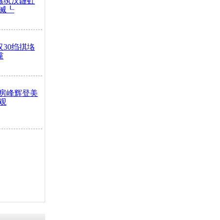
鏃犱汉鏈虹
滅┖
汉30绉掑垎
灙
房峰辉登美
观