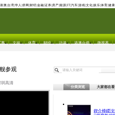
港澳
|
台湾
|
华人
|
侨网
|
财经
|
金融
|
证券
|
房产
|
能源
|
IT
|
汽车
|
游戏
|
文化
|
娱乐
|
体育
|
健康
军事
文娱
体育
财经
访谈
港澳台侨
微视界
舰参观
深圳高清
分类浏览
大家都在看
鍥介檯鍐涗