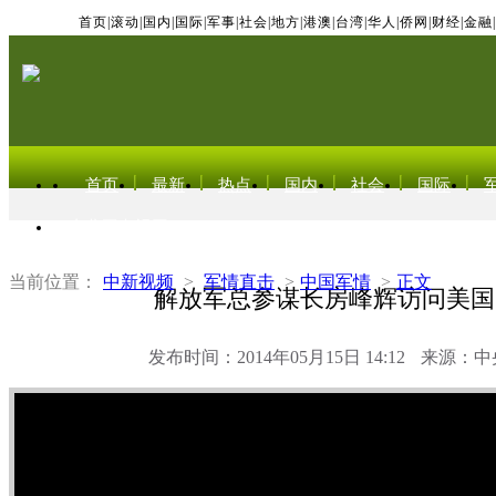
首页
|
滚动
|
国内
|
国际
|
军事
|
社会
|
地方
|
港澳
|
台湾
|
华人
|
侨网
|
财经
|
金融
|
首页
最新
热点
国内
社会
国际
东北亚电视网
当前位置：
中新视频
>
军情直击
>
中国军情
>
正文
解放军总参谋长房峰辉访问美国
发布时间：2014年05月15日 14:12
来源：中