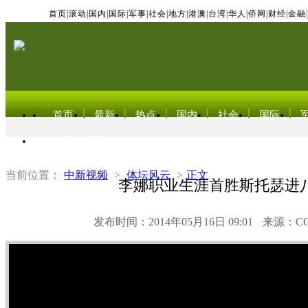
首页
|
滚动
|
国内
|
国际
|
军事
|
社会
|
地方
|
港澳
|
台湾
|
华人
|
侨网
|
财经
|
金融
|
首页
最新
热点
国内
社会
国际
东北亚电视网
当前位置：
中新视频
>
体坛风云
>
正文
李娜职业生涯首胜斯托瑟进
发布时间：2014年05月16日 09:01
来源：C