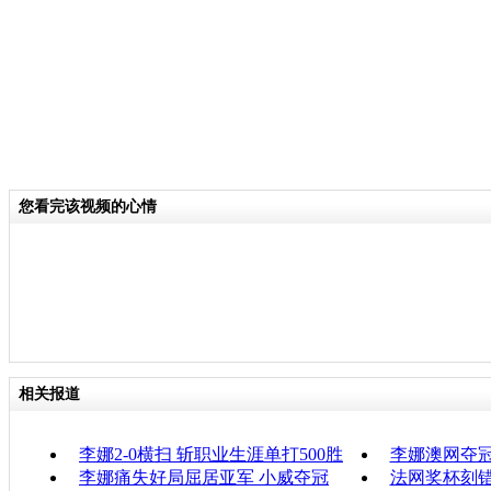
您看完该视频的心情
相关报道
李娜2-0横扫 斩职业生涯单打500胜
李娜澳网夺
李娜痛失好局屈居亚军 小威夺冠
法网奖杯刻