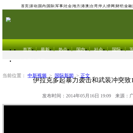
首页
|
滚动
|
国内
|
国际
|
军事
|
社会
|
地方
|
港澳
|
台湾
|
华人
|
侨网
|
财经
|
金融
|
首页
最新
热点
国内
社会
国际
东北亚电视网
当前位置：
中新视频
>
国际新闻
>
正文
伊拉克多起暴力袭击和武装冲突致1
发布时间：2014年05月16日 19:09
来源：