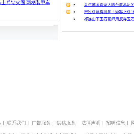
士兵钻火圈 两栖装甲车
盘点韩国瑜访大陆台前幕后的
想过桥就得跳舞！游客上桥“
祁连山下玉石画师用废弃玉
s
|
联系我们
|
广告服务
|
供稿服务
|
法律声明
|
招聘信息
|