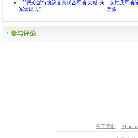
菲民众游行抗议菲美联合军演 大喊"美
实拍我军演练
军滚出去"
登陆
关于我们
|
About u