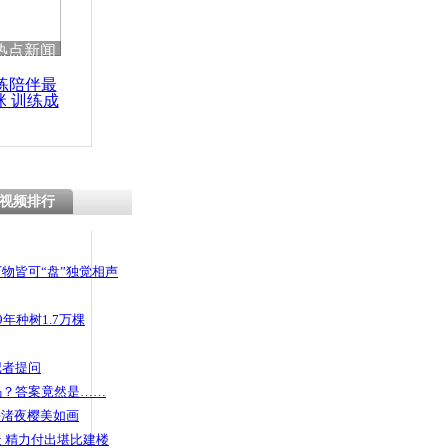
热点新闻
练陪伴最
咪 训练成
功瘦身
视频排行
物皆可“盘”独觉相声
年种树1.7万棵
记者提问
码？答案竟然是……
头渚夜樱美如画
 精力付出堪比建楼