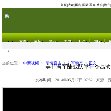
首页
|
滚动
|
国内
|
国际
|
军事
|
社会
|
地方
|
首页
最新
热点
国内
社会
国际
东北亚电视网
当前位置：
中新视频
>
军情直击
>
外军动态
>
正文
美菲海军陆战队举行夺岛演
发布时间：2014年05月17日 07:52
来源：