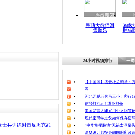
热点新闻
呆萌大熊猫滑
狗教
雪取乐
胖猫
24小时视频排行
一周
【中国风】德云社孟鹤堂：万
深
河北无腿老兵马三小：爬行19
信号灯Plus！浑身都亮
美国发言人即兴用中文回答
现代密码学之父如何保存密
:士兵训练射击反坦克武
“中华赏樱胜地”无锡太湖鼋
清华设计师投身胡同厕所改造