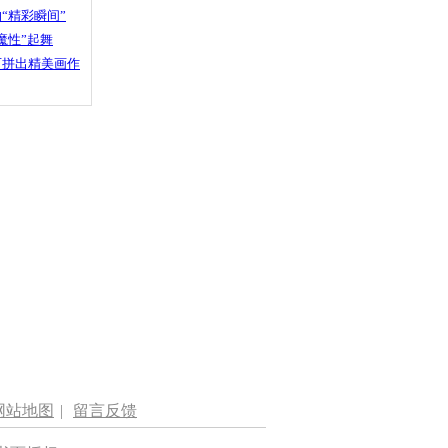
“精彩瞬间”
魔性”起舞
石拼出精美画作
网站地图
|
留言反馈