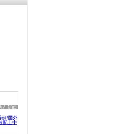
热点新闻
醉倒!国外
被配上中
国民乐