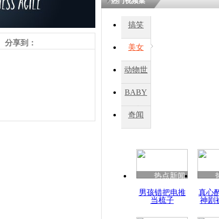
热门视频集
搞笑
分享到：
美女
动物世
界
BABY
秀
奇闻
责任编辑：【
杜海涛
】
热点新闻
男孩错把电推
真心
当梳子
神剧