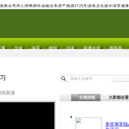
港澳
|
台湾
|
华人
|
侨网
|
财经
|
金融
|
证券
|
房产
|
能源
|
IT
|
汽车
|
游戏
|
文化
|
娱乐
|
体育
|
健康
军事
文娱
体育
财经
访谈
港澳台侨
微视界
习
深圳高清
分类浏览
大家都在看
美菲海军陆