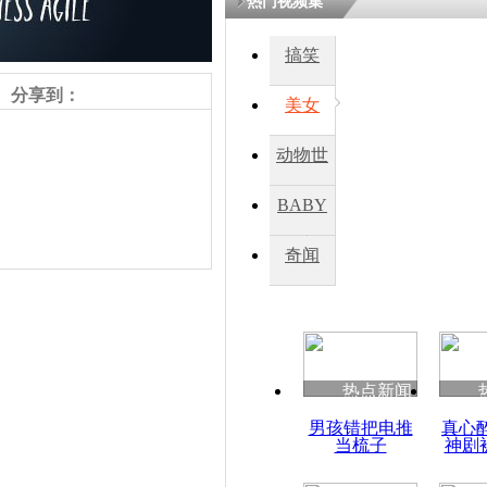
热门视频集
搞笑
四川一精神
病发持大锤
分享到：
美女
动物世
探访传承四
俗：近万民
界
BABY
英省亲送行
秀
奇闻
小伙骑车逆
崩溃 网上
因
责任编辑：【
杜海涛
】
热点新闻
四川兴文苗
男孩错把电推
真心
度苗族花山
当梳子
神剧