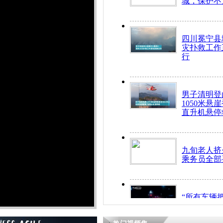
城，保护不
四川冕宁县
灾扑救工作
行
男子清明登
1050米悬
直升机悬停
九旬老人挤
乘务员全部
“所有车辆
开！”儿童
警急速救助