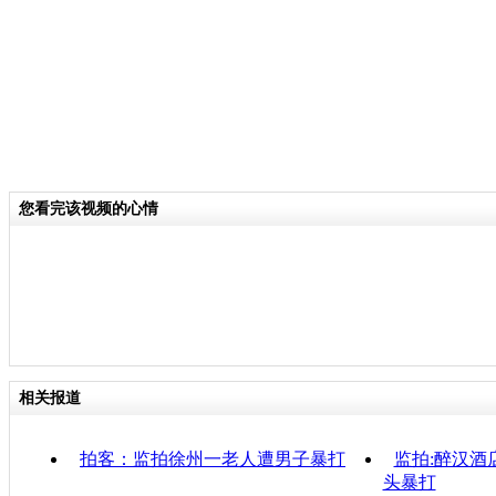
您看完该视频的心情
相关报道
拍客：监拍徐州一老人遭男子暴打
监拍:醉汉酒
头暴打