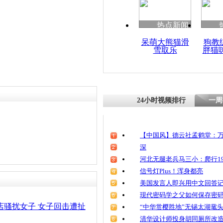
清明祭英烈
魂
热点新闻
呆萌大熊猫滑
狗教
雪取乐
胖猫
女子带小孩
环卫工劝阻
24小时视频排行
一周
【中国风】德云社孟鹤堂：万
深
河北无腿老兵马三小：爬行19
信号灯Plus！浑身都亮
美国发言人即兴用中文回答
现代密码学之父如何保存密
店骚扰女子 女子回击遭扯
“中华赏樱胜地”无锡太湖鼋
清华设计师投身胡同厕所改造