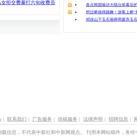
马女拒交费暴打六旬收费员
盘点韩国瑜访大陆台前幕后的
想过桥就得跳舞！游客上桥“
祁连山下玉石画师用废弃玉
s
|
联系我们
|
广告服务
|
供稿服务
|
法律声明
|
招聘信息
|
刊载信息，不代表中新社和中新网观点。 刊用本网站稿件，务经