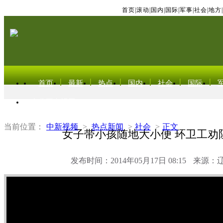
首页
|
滚动
|
国内
|
国际
|
军事
|
社会
|
地方
|
首页
最新
热点
国内
社会
国际
东北亚电视网
当前位置：
中新视频
>
热点新闻
>
社会
>
正文
女子带小孩随地大小便 环卫工劝
发布时间：2014年05月17日 08:15
来源：