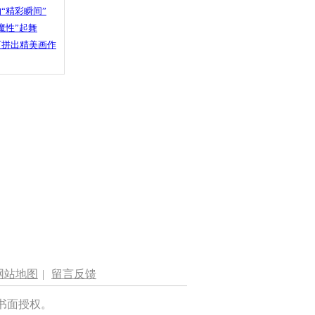
“精彩瞬间”
魔性”起舞
石拼出精美画作
网站地图
|
留言反馈
书面授权。