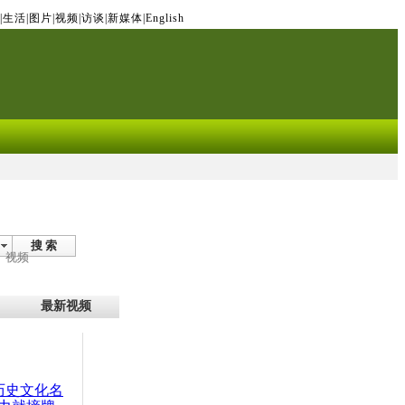
|
生活
|
图片
|
视频
|
访谈
|
新媒体
|
English
搜 索
视频
最新视频
：历史文化名