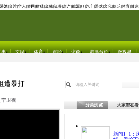
港澳
|
台湾
|
华人
|
侨网
|
财经
|
金融
|
证券
|
房产
|
能源
|
IT
|
汽车
|
游戏
|
文化
|
娱乐
|
体育
|
健康
军事
文娱
体育
财经
访谈
港澳台侨
微视界
阻遭暴打
辽宁卫视
分类浏览
大家都在看
新闻1+1