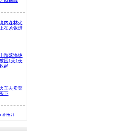
力就摘牌
境内森林火
正在紧张进
山跌落海拔
崖被困1天1夜
救起
火车去卖菜
买下
把道路让
突发疾病交