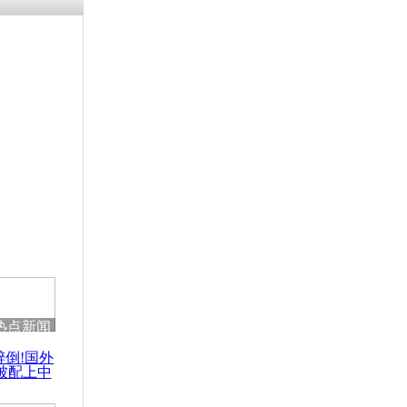
残疾男子因
砸银行
千年传统习
众为娥皇女
行被查情绪
回答崩溃原
热点新闻
乡上万人欢
醉倒!国外
节
被配上中
国民乐