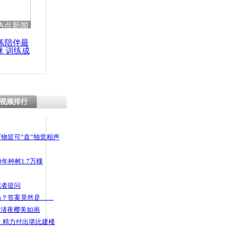
 哀思悼忠
热点新闻
练陪伴最
咪 训练成
功瘦身
随地大小便
遭暴打
视频排行
物皆可“盘”独觉相声
年种树1.7万棵
记者提问
码？答案竟然是……
头渚夜樱美如画
 精力付出堪比建楼