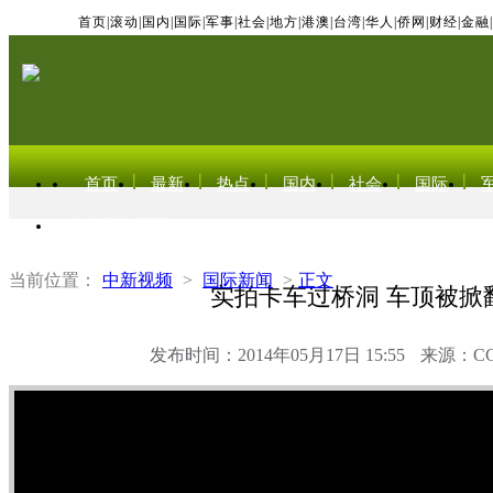
首页
|
滚动
|
国内
|
国际
|
军事
|
社会
|
地方
|
港澳
|
台湾
|
华人
|
侨网
|
财经
|
金融
|
首页
最新
热点
国内
社会
国际
东北亚电视网
当前位置：
中新视频
>
国际新闻
>
正文
实拍卡车过桥洞 车顶被掀
发布时间：2014年05月17日 15:55
来源：C