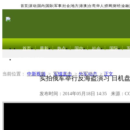
首页
|
滚动
|
国内
|
国际
|
军事
|
社会
|
地方
|
港澳
|
台湾
|
华人
|
侨网
|
财经
|
金融
|
首页
最新
热点
国内
社会
国际
东北亚电视网
当前位置：
中新视频
>
军情直击
>
外军动态
>
正文
实拍俄军举行反海盗演习 日机
发布时间：2014年05月18日 14:35
来源：C