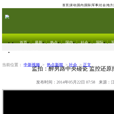
首页
|
滚动
|
国内
|
国际
|
军事
|
社会
|
地方
|
首页
最新
热点
国内
社会
国际
东北亚电视网
当前位置：
中新视频
>
热点新闻
>
社会
>
正文
监拍：醉男路中央碰瓷 监控还原
发布时间：2014年05月22日 07:58
来源：