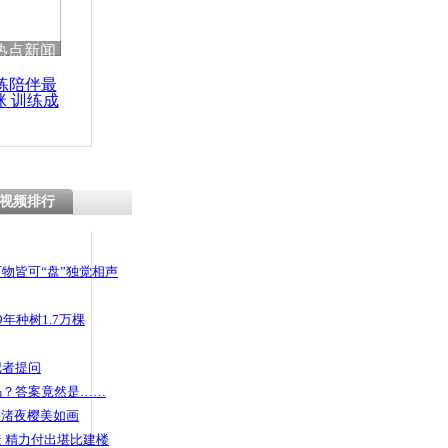
 哀思悼忠
热点新闻
练陪伴最
咪 训练成
功瘦身
碰瓷 监控
技
视频排行
物皆可“盘”独觉相声
年种树1.7万棵
记者提问
码？答案竟然是……
头渚夜樱美如画
 精力付出堪比建楼