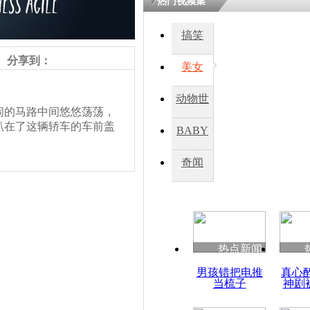
热门视频集
搞笑
四川一精神
病发持大锤
分享到：
美女
动物世
探访传承四
的马路中间悠悠荡荡，
俗：近万民
界
趴在了这辆轿车的车前盖
BABY
英省亲送行
秀
奇闻
小伙骑车逆
崩溃 网上
因
热点新闻
责任编辑：【
钟元霞
】
四川兴文苗
男孩错把电推
真心
度苗族花山
当梳子
神剧