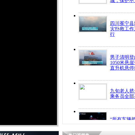
城，保护不
四川冕宁县
灾扑救工作
行
男子清明登
1050米悬
直升机悬停
九旬老人挤
乘务员全部
“所有车辆
开！”儿童
警急速救助