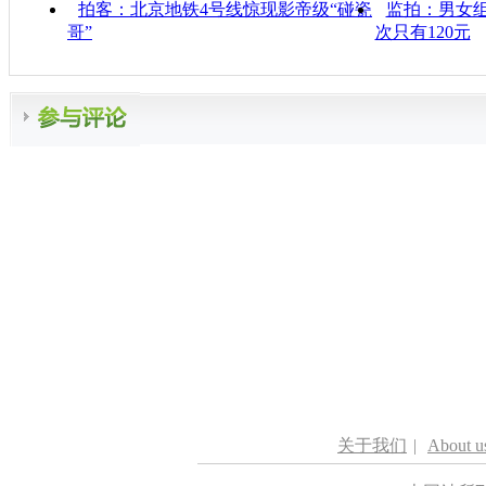
拍客：北京地铁4号线惊现影帝级“碰瓷
监拍：男女组
哥”
次只有120元
关于我们
|
About u