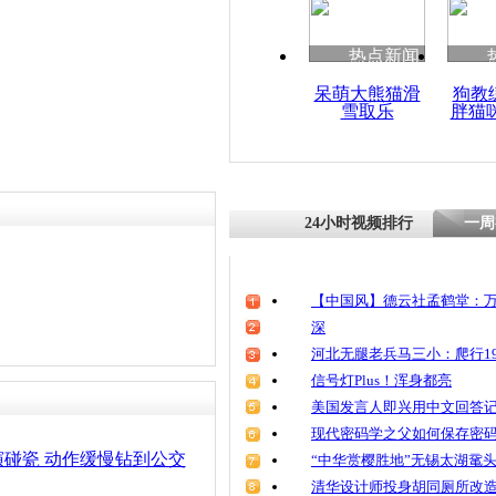
清明祭英烈
魂
热点新闻
呆萌大熊猫滑
狗教
雪取乐
胖猫
醉男路中央
还原拙劣演
24小时视频排行
一周
【中国风】德云社孟鹤堂：万
深
河北无腿老兵马三小：爬行19
信号灯Plus！浑身都亮
美国发言人即兴用中文回答
现代密码学之父如何保存密
碰瓷 动作缓慢钻到公交
“中华赏樱胜地”无锡太湖鼋
清华设计师投身胡同厕所改造