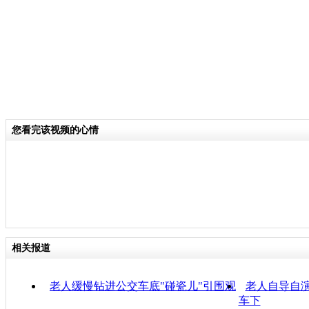
您看完该视频的心情
相关报道
老人缓慢钻进公交车底"碰瓷儿"引围观
老人自导自演
车下