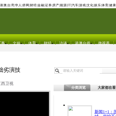
港澳
|
台湾
|
华人
|
侨网
|
财经
|
金融
|
证券
|
房产
|
能源
|
IT
|
汽车
|
游戏
|
文化
|
娱乐
|
体育
|
健康
军事
文娱
体育
财经
访谈
港澳台侨
微视界
拙劣演技
江西卫视
分类浏览
大家都在看
新闻1+1