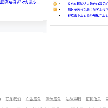
团高速碰瓷讹钱 最少一
盘点韩国瑜访大陆台前幕后的
想过桥就得跳舞！游客上桥“
祁连山下玉石画师用废弃玉
s
|
联系我们
|
广告服务
|
供稿服务
|
法律声明
|
招聘信息
|