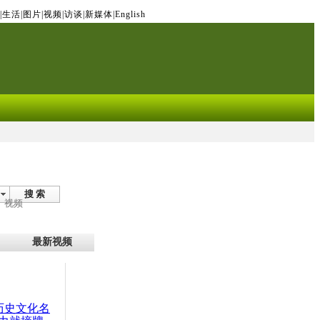
|
生活
|
图片
|
视频
|
访谈
|
新媒体
|
English
搜 索
视频
最新视频
：历史文化名