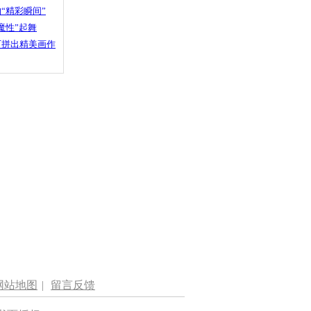
“精彩瞬间”
魔性”起舞
石拼出精美画作
网站地图
|
留言反馈