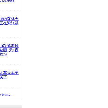
力就摘牌
境内森林火
正在紧张进
山跌落海拔
崖被困1天1夜
救起
火车去卖菜
买下
把道路让
突发疾病交