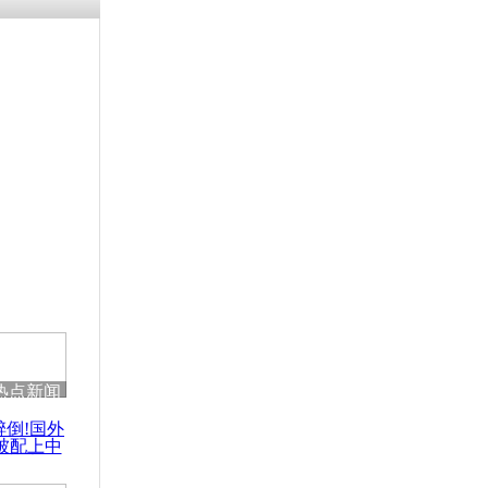
残疾男子因
砸银行
千年传统习
众为娥皇女
行被查情绪
回答崩溃原
热点新闻
乡上万人欢
醉倒!国外
节
被配上中
国民乐