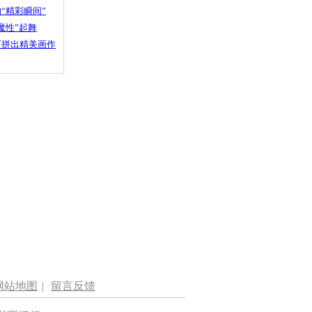
“精彩瞬间”
魔性”起舞
石拼出精美画作
网站地图
|
留言反馈