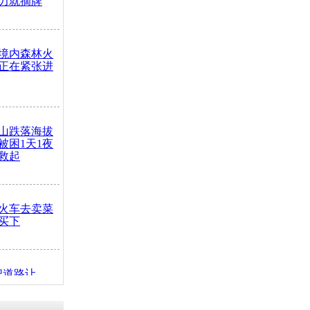
力就摘牌
境内森林火
正在紧张进
山跌落海拔
崖被困1天1夜
救起
火车去卖菜
买下
把道路让
突发疾病交