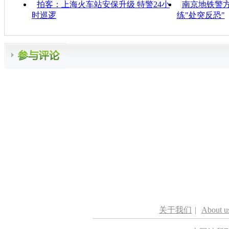
拍客：上海火车站安保升级 特警24小
南京地铁警方
时巡逻
练"处突反恐"
关于我们
|
About u