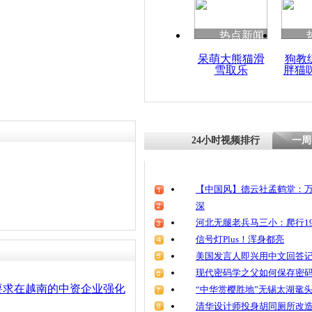
清明祭英烈
魂
热点新闻
呆萌大熊猫滑
狗教
雪取乐
胖猫
上海两大机
级别 行李1
测
24小时视频排行
一周
【中国风】德云社孟鹤堂：万
深
河北无腿老兵马三小：爬行19
信号灯Plus！浑身都亮
美国发言人即兴用中文回答
现代密码学之父如何保存密
要求在越南的中资企业强化
“中华赏樱胜地”无锡太湖鼋
清华设计师投身胡同厕所改造