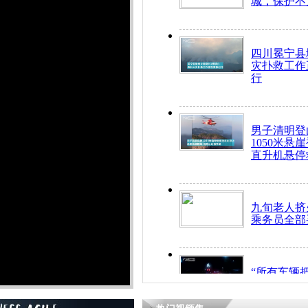
城，保护不
四川冕宁县
灾扑救工作
行
男子清明登
1050米悬
直升机悬停
九旬老人挤
乘务员全部
“所有车辆
开！”儿童
警急速救助