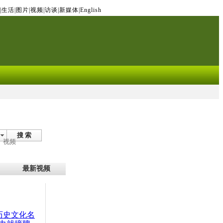
|
生活
|
图片
|
视频
|
访谈
|
新媒体
|
English
搜 索
视频
最新视频
：历史文化名