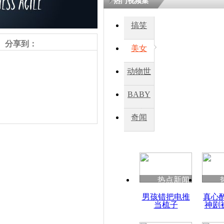
热门视频集
搞笑
四川一精神
病发持大锤
分享到：
美女
动物世
探访传承四
俗：近万民
界
BABY
英省亲送行
秀
奇闻
小伙骑车逆
崩溃 网上
因
责任编辑：【
周雨辰
】
热点新闻
四川兴文苗
男孩错把电推
真心
度苗族花山
当梳子
神剧