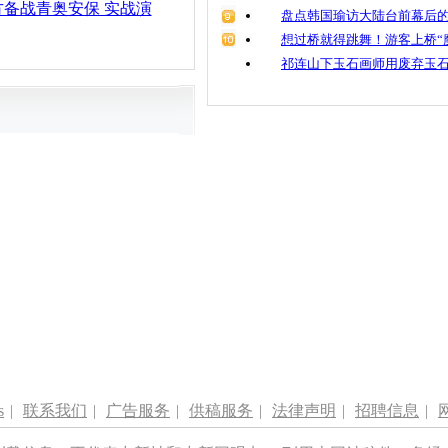
备战青奥安保 实战演
盘点韩国瑜访大陆台前幕后的
想过桥就得跳舞！游客上桥“
祁连山下玉石画师用废弃玉
s
|
联系我们
|
广告服务
|
供稿服务
|
法律声明
|
招聘信息
|