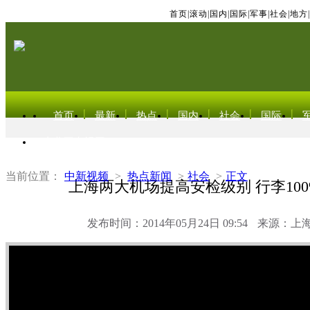
首页
|
滚动
|
国内
|
国际
|
军事
|
社会
|
地方
|
首页
最新
热点
国内
社会
国际
东北亚电视网
当前位置：
中新视频
>
热点新闻
>
社会
>
正文
上海两大机场提高安检级别 行李10
发布时间：2014年05月24日 09:54
来源：上