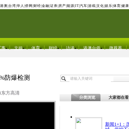
港澳
|
台湾
|
华人
|
侨网
|
财经
|
金融
|
证券
|
房产
|
能源
|
IT
|
汽车
|
游戏
|
文化
|
娱乐
|
体育
|
健康
军事
文娱
体育
财经
访谈
港澳台侨
微视界
0%防爆检测
海东方高清
分类浏览
大家都在看
新闻1+1