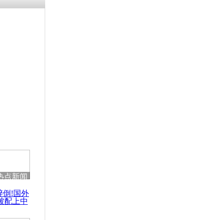
残疾男子因
砸银行
千年传统习
众为娥皇女
行被查情绪
回答崩溃原
热点新闻
乡上万人欢
醉倒!国外
节
被配上中
国民乐