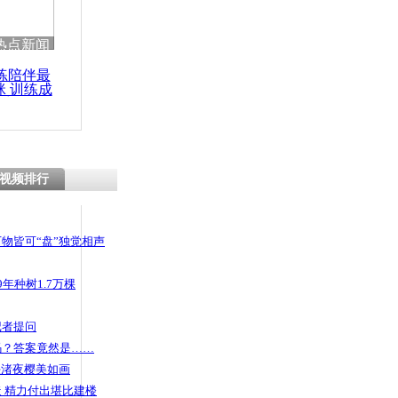
 哀思悼忠
热点新闻
练陪伴最
咪 训练成
功瘦身
场提高安检
00%防爆检
视频排行
物皆可“盘”独觉相声
年种树1.7万棵
记者提问
码？答案竟然是……
头渚夜樱美如画
 精力付出堪比建楼