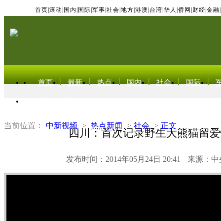
首页
|
滚动
|
国内
|
国际
|
军事
|
社会
|
地方
|
港澳
|
台湾
|
华人
|
侨网
|
财经
|
金融
|
首页
最新
热点
国内
社会
国际
东北亚电视网
当前位置：
中新视频
>
热点新闻
>
社会
>
正文
四川：首次记录野生大熊猫留爱
发布时间：2014年05月24日 20:41
来源：中