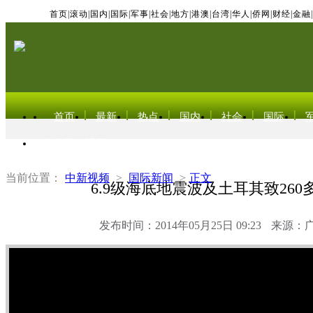
首页
|
滚动
|
国内
|
国际
|
军事
|
社会
|
地方
|
港澳
|
台湾
|
华人
|
侨网
|
财经
|
金融
|
首页
最新
热点
国内
社会
国际
东北亚电视网
当前位置：
中新视频
>
国际新闻
>
正文
6.9级海底地震波及土耳其致260
发布时间：2014年05月25日 09:23
来源：