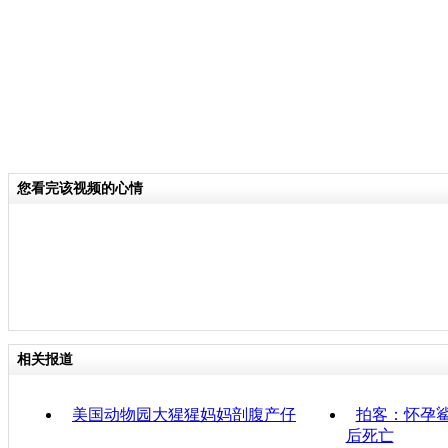
您看完该视频的心情
相关报道
美国动物园大猩猩妈妈剖腹产仔
拍客：怀孕鲨
后死亡