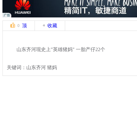
顶
收藏
0
山东齐河现史上"英雄猪妈" 一胎产仔22个
关键词：山东齐河 猪妈
分类名称：
轻松一刻