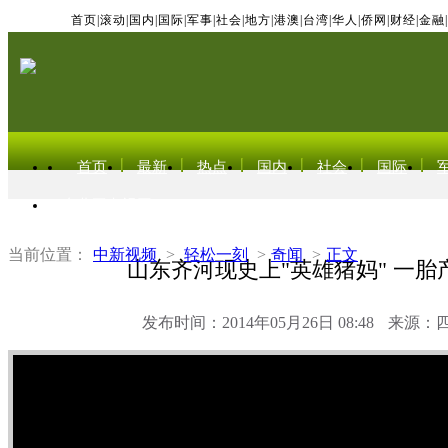
首页
|
滚动
|
国内
|
国际
|
军事
|
社会
|
地方
|
港澳
|
台湾
|
华人
|
侨网
|
财经
|
金融
|
首页
最新
热点
国内
社会
国际
东北亚电视网
当前位置：
中新视频
>
轻松一刻
>
奇闻
>
正文
山东齐河现史上"英雄猪妈" 一胎
发布时间：2014年05月26日 08:48
来源：