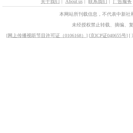
关于我们
|
About us
|
联系我们
|
广告服务
本网站所刊载信息，不代表中新社
未经授权禁止转载、摘编、
[
网上传播视听节目许可证（0106168）
] [
京ICP证040655号
] 