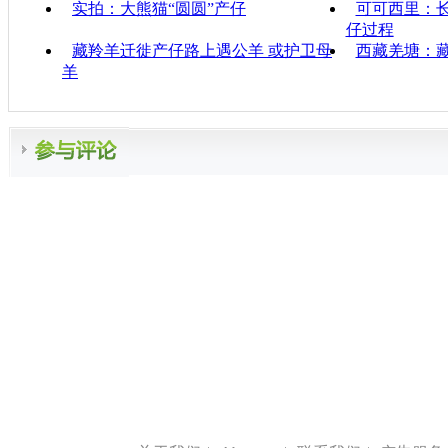
实拍：大熊猫“圆圆”产仔
可可西里：
仔过程
藏羚羊迁徙产仔路上遇公羊 或护卫母
西藏羌塘：
羊