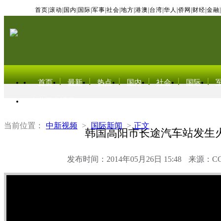
首页
|
滚动
|
国内
|
国际
|
军事
|
社会
|
地方
|
港澳
|
台湾
|
华人
|
侨网
|
财经
|
金融
|
首页
最新
热点
国内
社会
国际
东北亚电视网
当前位置：
中新视频
>
国际新闻
>
正文
韩国高阳市长途汽车站发生
发布时间：2014年05月26日 15:48
来源：C