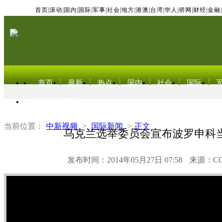
首页
|
滚动
|
国内
|
国际
|
军事
|
社会
|
地方
|
港澳
|
台湾
|
华人
|
侨网
|
财经
|
金融
|
首页
最新
热点
国内
社会
国际
东北亚电视网
当前位置：
中新视频
>
国际新闻
>
正文
乌克兰选举委员会宣布波罗申科
发布时间：2014年05月27日 07:58
来源：C