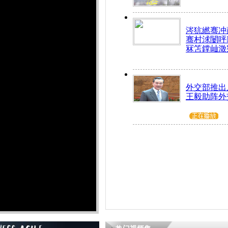
涔犺繎骞冲嚭
骞村浗闄呯
冧笘鐣屾澂
外交部推出
王毅助阵外