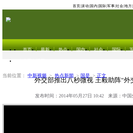
首页
|
滚动
|
国内
|
国际
|
军事
|
社会
|
地方
|
首页
最新
热点
国内
社会
国际
东北亚电视网
当前位置：
中新视频
>
热点新闻
>
国是
>
正文
外交部推出八秒微视 王毅助阵"外
发布时间：2014年05月27日 10:42
来源：中国