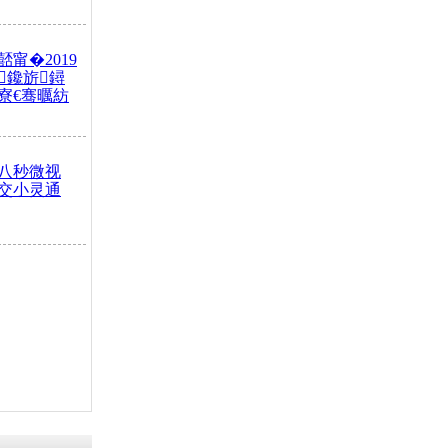
甯�2019
鑱旂鐞
寮€骞曞紡
八秒微视
交小灵通