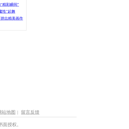
“精彩瞬间”
魔性”起舞
石拼出精美画作
网站地图
|
留言反馈
书面授权。