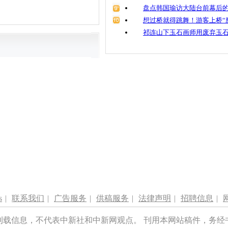
盘点韩国瑜访大陆台前幕后的
想过桥就得跳舞！游客上桥“
祁连山下玉石画师用废弃玉
s
|
联系我们
|
广告服务
|
供稿服务
|
法律声明
|
招聘信息
|
刊载信息，不代表中新社和中新网观点。 刊用本网站稿件，务经