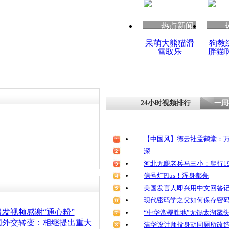
热点新闻
呆萌大熊猫滑
狗教
雪取乐
胖猫
24小时视频排行
一周
【中国风】德云社孟鹤堂：万
深
河北无腿老兵马三小：爬行19
信号灯Plus！浑身都亮
美国发言人即兴用中文回答
现代密码学之父如何保存密
发视频感谢“通心粉”
“中华赏樱胜地”无锡太湖鼋
国外交转变：相继提出重大
清华设计师投身胡同厕所改造