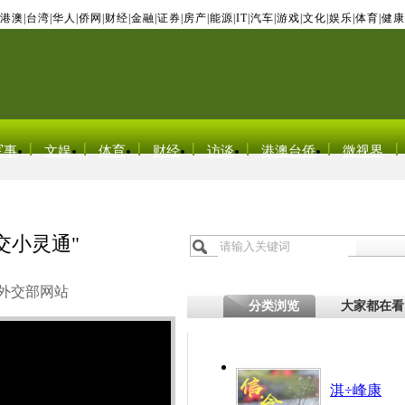
港澳
|
台湾
|
华人
|
侨网
|
财经
|
金融
|
证券
|
房产
|
能源
|
IT
|
汽车
|
游戏
|
文化
|
娱乐
|
体育
|
健康
军事
文娱
体育
财经
访谈
港澳台侨
微视界
交小灵通"
外交部网站
分类浏览
大家都在看
淇÷峰康