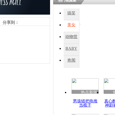
热门视频集
搞笑
分享到：
美女
动物世
界
BABY
秀
奇闻
责任编辑：【
杜海涛
】
热点新闻
男孩错把电推
真心
当梳子
神剧