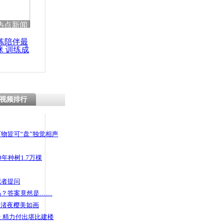
热点新闻
练陪伴最
咪 训练成
功瘦身
视频排行
物皆可“盘”独觉相声
年种树1.7万棵
记者提问
码？答案竟然是……
头渚夜樱美如画
 精力付出堪比建楼