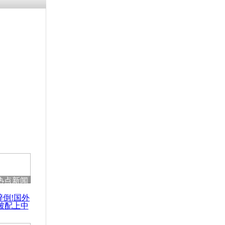
热点新闻
醉倒!国外
被配上中
国民乐