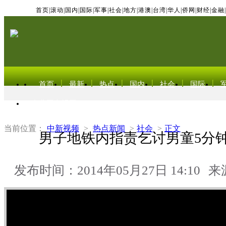
首页
|
滚动
|
国内
|
国际
|
军事
|
社会
|
地方
|
港澳
|
台湾
|
华人
|
侨网
|
财经
|
金融
|
首页
最新
热点
国内
社会
国际
东北亚电视网
当前位置：
中新视频
>
热点新闻
>
社会
>
正文
男子地铁内指责乞讨男童5分钟
发布时间：2014年05月27日 14:10
来