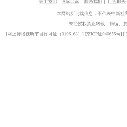
关于我们
|
About us
|
联系我们
|
广告服务
本网站所刊载信息，不代表中新社
未经授权禁止转载、摘编、
[
网上传播视听节目许可证（0106168）
] [
京ICP证040655号
] 