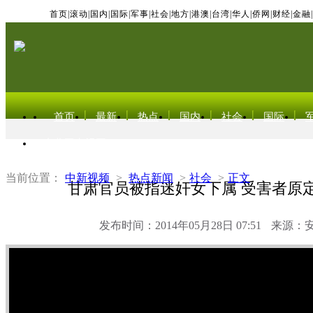
首页
|
滚动
|
国内
|
国际
|
军事
|
社会
|
地方
|
港澳
|
台湾
|
华人
|
侨网
|
财经
|
金融
|
首页
最新
热点
国内
社会
国际
东北亚电视网
当前位置：
中新视频
>
热点新闻
>
社会
>
正文
甘肃官员被指迷奸女下属 受害者原
发布时间：2014年05月28日 07:51
来源：