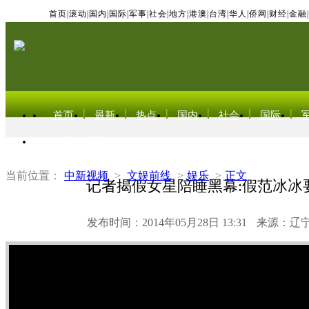
首页
|
滚动
|
国内
|
国际
|
军事
|
社会
|
地方
|
港澳
|
台湾
|
华人
|
侨网
|
财经
|
金融
|
首页
最新
热点
国内
社会
国际
东北亚电视网
当前位置：
中新视频
>
文娱前线
>
娱乐
>
正文
记者揭假女星陪睡黑幕:假范冰冰要
发布时间：2014年05月28日 13:31
来源：辽