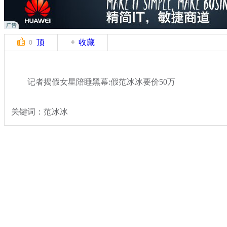
顶
收藏
0
记者揭假女星陪睡黑幕:假范冰冰要价50万
关键词：范冰冰
分类名称：
文娱前线